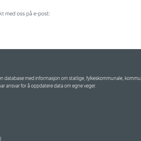
akt med oss på e-post:
n database med informasjon om statlige, fylkeskommunale, kommuna
har ansvar for å oppdatere data om egne veger.
)