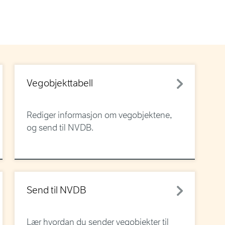
Vegobjekttabell
Rediger informasjon om vegobjektene,
og send til NVDB.
Send til NVDB
Lær hvordan du sender vegobjekter til