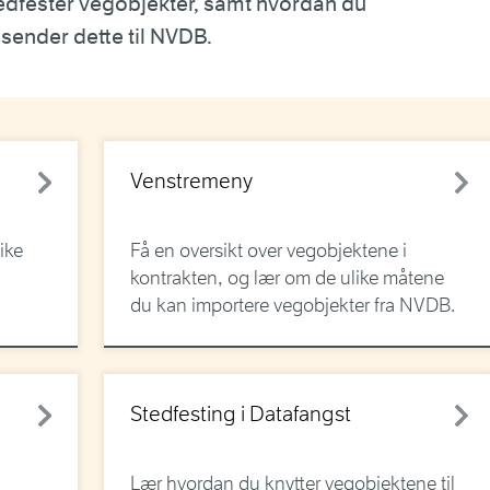
edfester vegobjekter, samt hvordan du
 sender dette til NVDB.
Venstremeny
ike
Få en oversikt over vegobjektene i
kontrakten, og lær om de ulike måtene
du kan importere vegobjekter fra NVDB.
Stedfesting i Datafangst
Lær hvordan du knytter vegobjektene til