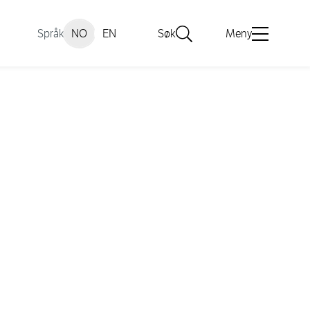
Språk
NO
EN
Søk
Meny