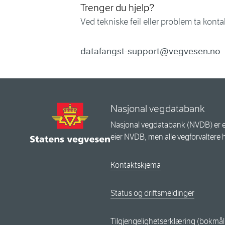
Trenger du hjelp?
Ved tekniske feil eller problem ta kont
datafangst-support@vegvesen.no
Nasjonal vegdatabank
Nasjonal vegdatabank (NVDB) er e
eier NVDB, men alle vegforvaltere 
Kontaktskjema
Status og driftsmeldinger
Tilgjengelighetserklæring (bokmål