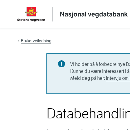
Hopp til innhold
Brukerveiledning
Vi holder på å forbedre nye D
Kunne du være interessert i å 
Meld deg på her:
Intervju om 
Databehandli