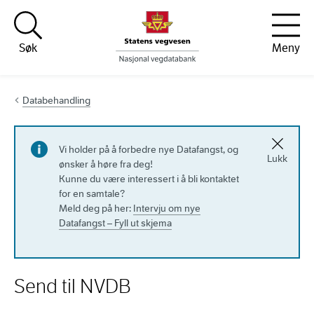
Hopp til innhold
Søk
Meny
Databehandling
Vi holder på å forbedre nye Datafangst, og
Lukk
ønsker å høre fra deg!
Kunne du være interessert i å bli kontaktet
for en samtale?
Meld deg på her:
Intervju om nye
Datafangst – Fyll ut skjema
Send til NVDB