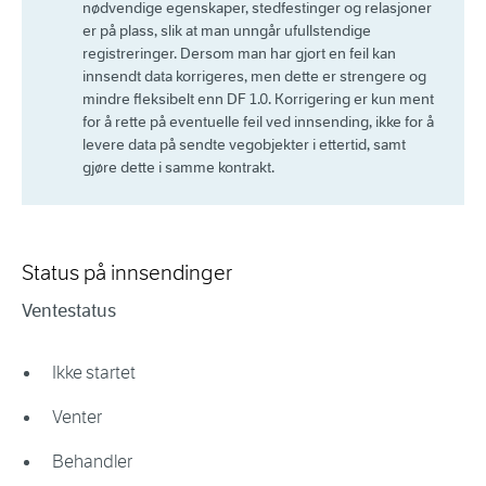
nødvendige egenskaper,
stedfestinger
og
relasjoner
er
på plass
, slik at man unngår ufullstendige
registreringer.
De
rsom man har gjort en feil kan
innsendt
data
korrigeres, men dette er strengere og
mindre fleksibelt enn DF 1.0. Korrigering er kun
ment
for å rette på eventuelle feil ved innsending, ikke for å
levere data på sendte
vegobjekter
i ettertid, samt
gjøre dette i samme kontrakt.
Status på innsendinger
Ventestatus
Ikke startet
Venter
Behandler