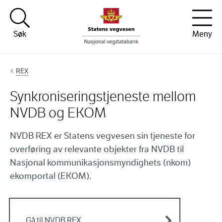
Hopp til innhold
Søk
Meny
REX
Synkroniseringstjeneste mellom
NVDB og EKOM
NVDB REX er Statens vegvesen sin tjeneste for
overføring av relevante objekter fra NVDB til
Nasjonal kommunikasjonsmyndighets (nkom)
ekomportal (EKOM).
Gå til NVDB REX