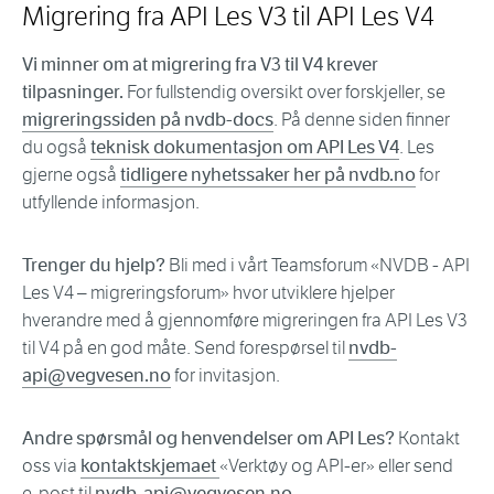
Migrering fra API Les V3 til API Les V4
Vi minner om at migrering fra V3 til V4 krever
tilpasninger.
For fullstendig oversikt over forskjeller, se
migreringssiden på nvdb-docs
. På denne siden finner
du også
teknisk dokumentasjon om API Les V4
. Les
gjerne også
tidligere nyhetssaker her på nvdb.no
for
utfyllende informasjon.
Trenger du hjelp?
Bli med i vårt Teamsforum «NVDB - API
Les V4 – migreringsforum» hvor utviklere hjelper
hverandre med å gjennomføre migreringen fra API Les V3
til V4 på en god måte. Send forespørsel til
nvdb-
api@vegvesen.no
for invitasjon.
Andre spørsmål og henvendelser om API Les?
Kontakt
oss via
kontaktskjemaet
«Verktøy og API-er» eller send
e-post til
nvdb-api@vegvesen.no