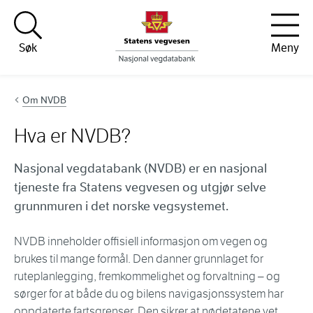
Hopp til innhold
Søk
Meny
Om NVDB
Hva er NVDB?
Nasjonal vegdatabank (NVDB) er en nasjonal
tjeneste fra Statens vegvesen og utgjør selve
grunnmuren i det norske vegsystemet.
NVDB inneholder offisiell informasjon om vegen og
brukes til mange formål. Den danner grunnlaget for
ruteplanlegging, fremkommelighet og forvaltning – og
sørger for at både du og bilens navigasjonssystem har
oppdaterte fartsgrenser. Den sikrer at nødetatene vet