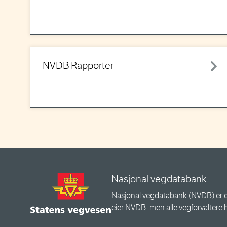
NVDB Rapporter
Nasjonal vegdatabank
Nasjonal vegdatabank (NVDB) er e
eier NVDB, men alle vegforvaltere 