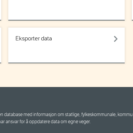
Eksporter data
n database med informasjon om statlige, fylkeskommunale, kommuna
har ansvar for å oppdatere data om egne veger.