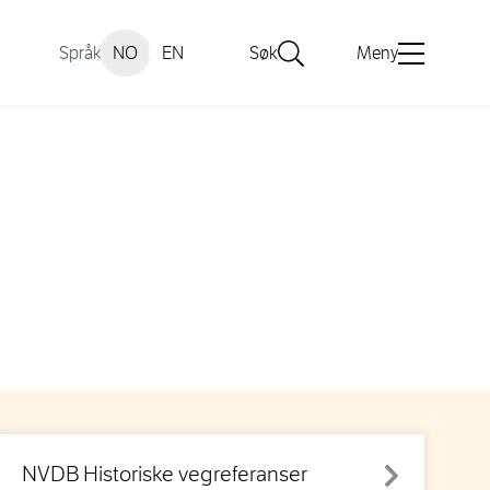
Språk
NO
EN
Søk
Meny
NVDB Historiske vegreferanser