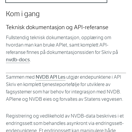
Kom i gang
Teknisk dokumentasjon og API-referanse
Fullstendig teknisk dokumentasjon, opplæring om
hvordan man kan bruke APIet, samt komplett API-
referanse finnes på dokumentasjonssiden for Skriv på
nvdb-docs
.
Sammen med
NVDB API Les
utgjør endepunktene i API
Skriv en komplett tjenesteportefølje for utviklere av
fagsystemer som har behov for integrasjon med NVDB.
APIene og NVDB eies og forvaltes av Statens vegvesen.
Registrering og vedlikehold av NVDB-data beskrives i et
endringssett som behandles asynkront via endringssett-
endepunktene. Et endringssett kan manipulere både