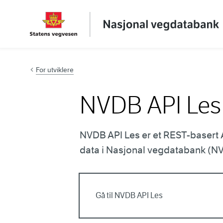
Hopp til innhold
For utviklere
NVDB API Les
NVDB API Les er et REST-basert AP
data i Nasjonal vegdatabank (N
Gå til NVDB API Les