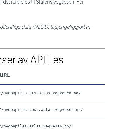
det refereres til Statens vegvesen. For
offentlige data (NLOD) tilgjengeliggjort av
nser av API Les
-URL
//nvdbapiles.utv.atlas.vegvesen.no/
//nvdbapiles.test.atlas.vegvesen.no/
//nvdbapiles.atlas.vegvesen.no/