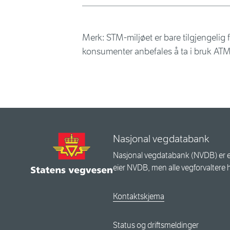
Merk: STM-miljøet er bare tilgjengelig 
konsumenter anbefales å ta i bruk ATM-m
Nasjonal vegdatabank
Nasjonal vegdatabank (NVDB) er e
eier NVDB, men alle vegforvaltere 
Kontaktskjema
Status og driftsmeldinger