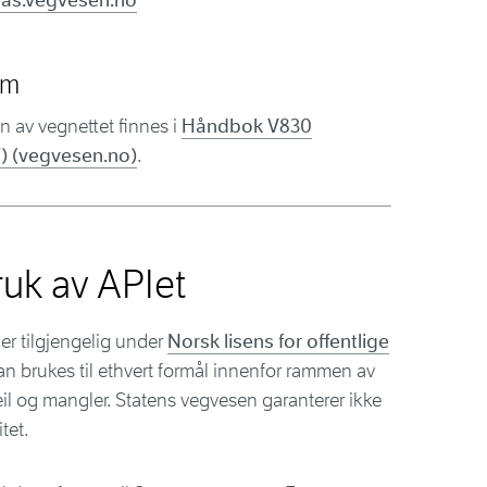
tlas.vegvesen.no
em
 av vegnettet finnes i
Håndbok V830
) (vegvesen.no)
.
ruk av APIet
er tilgjengelig under
Norsk lisens for offentlige
n brukes til ethvert formål innenfor rammen av
il og mangler. Statens vegvesen garanterer ikke
tet.