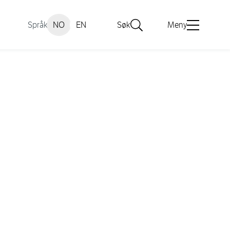
Språk
NO
EN
Søk
Meny