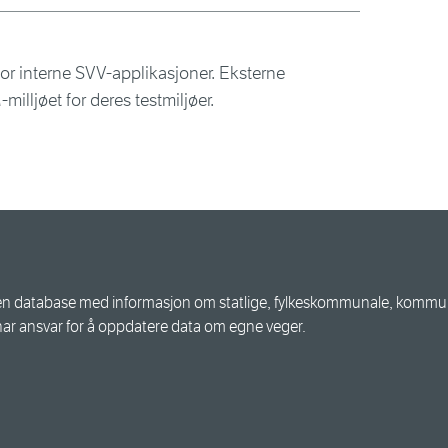
for interne SVV-applikasjoner. Eksterne
illjøet for deres testmiljøer.
n database med informasjon om statlige, fylkeskommunale, kommuna
har ansvar for å oppdatere data om egne veger.