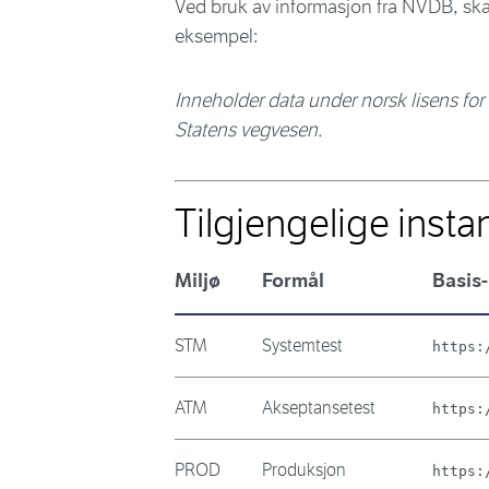
Ved bruk av informasjon fra NVDB, skal 
eksempel:
Inneholder data under norsk lisens for 
Statens vegvesen.
Tilgjengelige insta
Miljø
Formål
Basis
STM
Systemtest
https:
ATM
Akseptansetest
https:
PROD
Produksjon
https: