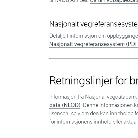
til NVDB API Les:
Gå til nvdbapiles.a
Nasjonalt vegreferansesyst
Detaljert informasjon om oppbyggingen
Nasjonalt vegreferansesystem (PDF
Retningslinjer for b
Informasjon fra Nasjonal vegdatabank 
data (NLOD)
. Denne informasjonen ka
lisensen, selv om den kan inneholde fe
for informasjonens innhold eller aktuali