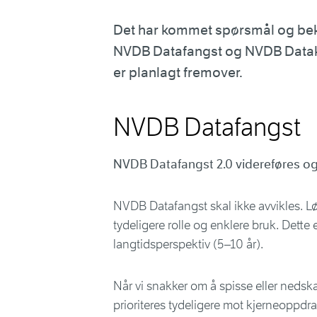
Det har kommet spørsmål og bekym
NVDB Datafangst og NVDB Dataka
er planlagt fremover.
NVDB Datafangst
NVDB Datafangst 2.0 videreføres og 
NVDB Datafangst skal ikke avvikles. L
tydeligere rolle og enklere bruk. Dette
langtidsperspektiv (5–10 år).
Når vi snakker om å spisse eller nedska
prioriteres tydeligere mot kjerneoppdra