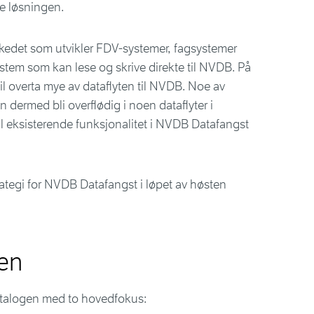
le løsningen.
arkedet som utvikler FDV-systemer, fagsystemer
stem som kan lese og skrive direkte til NVDB. På
vil overta mye av dataflyten til NVDB. Noe av
 dermed bli overflødig i noen dataflyter i
 vil eksisterende funksjonalitet i NVDB Datafangst
ategi for NVDB Datafangst i løpet av høsten
en
atalogen med to hovedfokus: