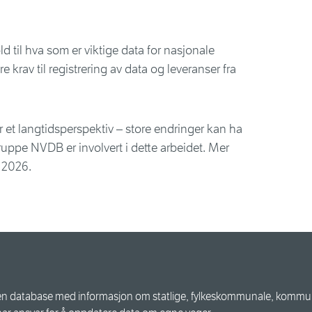
ld til hva som er viktige data for nasjonale
rav til registrering av data og leveranser fra
ar et langtidsperspektiv – store endringer kan ha
ggruppe NVDB er involvert i dette arbeidet. Mer
n 2026.
n database med informasjon om statlige, fylkeskommunale, kommuna