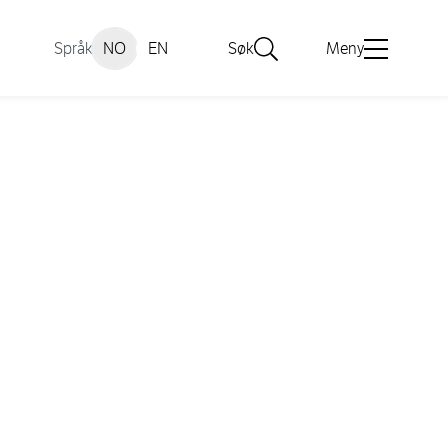
Språk
NO
EN
Søk
Meny