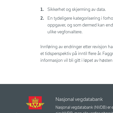
Sikkerhet og skjerming av data.
En tydeligere kategorisering i forho
oppgaver, og som dermed kan endre k
ulike vegforvaltere.
Innføring av endringer etter revisjon h
et tidsperspektiv på inntil flere år. Fa
informasjon vil bli gitt i løpet av høste
Nasjonal vegdatabank
Nasjonal vegdatabank (NVDB) er e