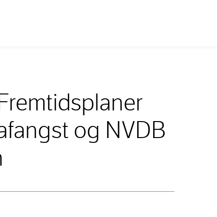
Fremtidsplaner
afangst og NVDB
n