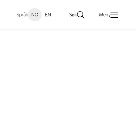
Språk
NO
EN
Søk
Meny