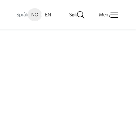
Språk
NO
EN
Søk
Meny