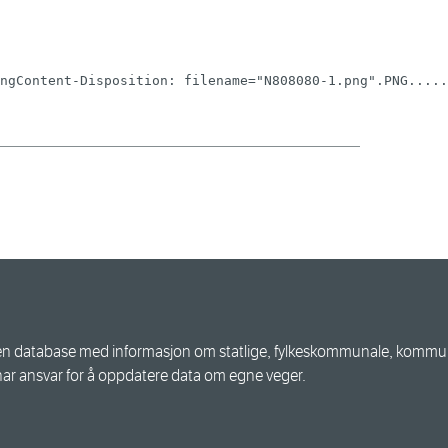
ngContent-Disposition: filename="N808080-1.png".PNG.....
n database med informasjon om statlige, fylkeskommunale, kommuna
har ansvar for å oppdatere data om egne veger.