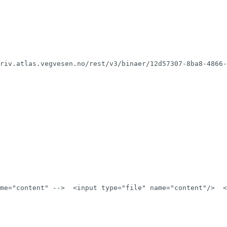
riv.atlas.vegvesen.no/rest/v3/binaer/12d57307-8ba8-4866-
me="content" -->
<
input
type
=
"
file
"
name
=
"
content
"
/>
<