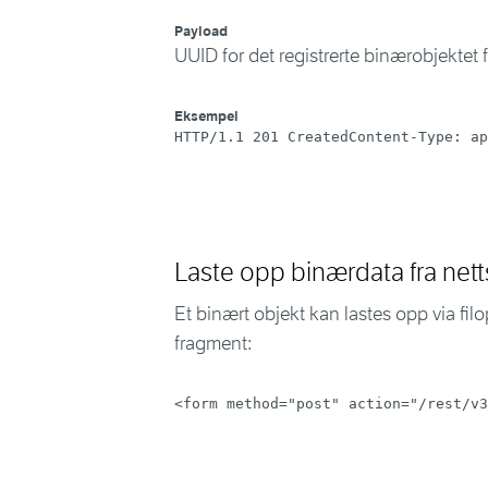
Payload
UUID for det registrerte binærobjektet
Eksempel
HTTP/1.1 201 CreatedContent-Type: ap
Laste opp binærdata fra nett
Et binært objekt kan lastes opp via fi
fragment:
<
form
method
=
"
post
"
action
=
"
/rest/v3