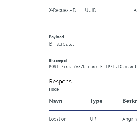
X-Request-ID
UUID
A
Payload
Binærdata.
Eksempel
POST /rest/v3/binaer HTTP/1.1Content
Respons
Hode
Navn
Type
Beskr
Location
URI
Angir 