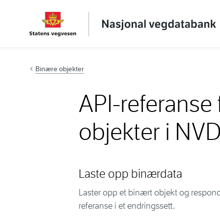
Hopp til innhold
Binære objekter
API-referanse 
objekter i NVD
Laste opp binærdata
Laster opp et binært objekt og respon
referanse i et endringssett.