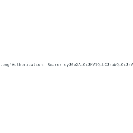
.png"Authorization: Bearer eyJ0eXAiOiJKV1QiLCJraWQiOiJrV