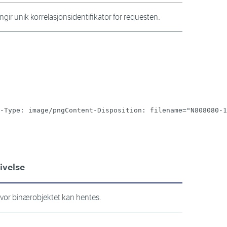
ngir unik korrelasjonsidentifikator for requesten.
-Type: image/pngContent-Disposition: filename="N808080-1
ivelse
hvor binærobjektet kan hentes.