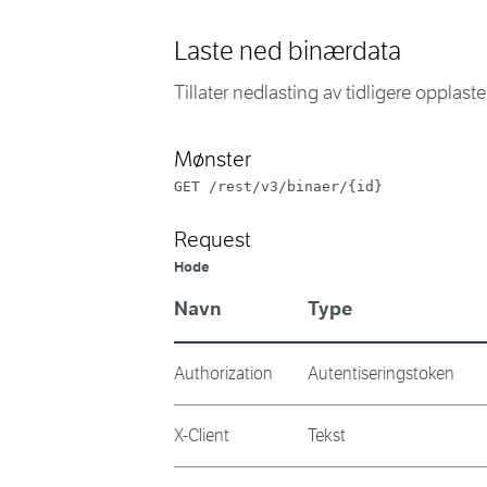
Laste ned binærdata
Tillater nedlasting av tidligere opplas
Mønster
GET /rest/v3/binaer/{id}
Request
Hode
Navn
Type
Authorization
Autentiseringstoken
X-Client
Tekst