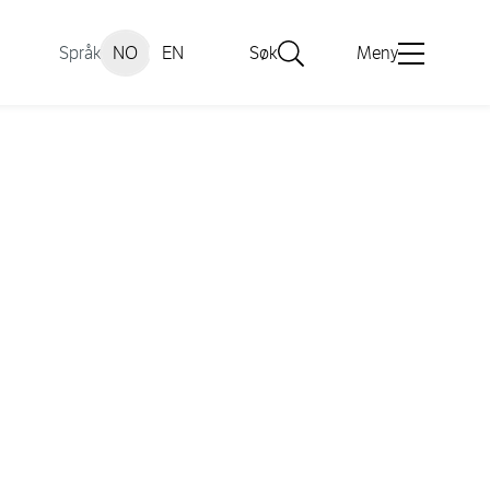
Språk
NO
EN
Søk
Meny