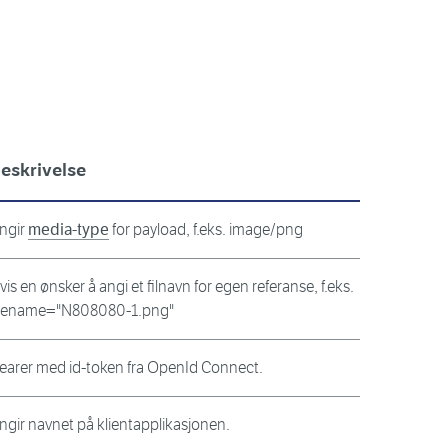
eskrivelse
ngir
media-type
for payload, f.eks. image/png
vis en ønsker å angi et filnavn for egen referanse, f.eks.
ilename="N808080-1.png"
earer med id-token fra OpenId Connect.
ngir navnet på klientapplikasjonen.