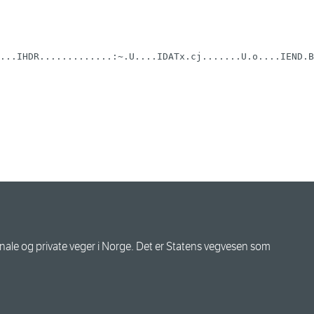
...IHDR.............:~.U....IDATx.cj.......U.o....IEND.B
le og private veger i Norge. Det er Statens vegvesen som