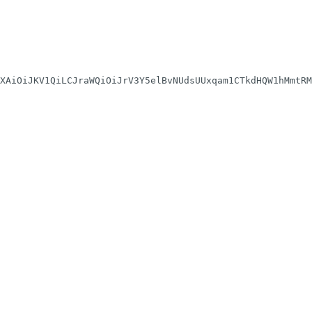
XAiOiJKV1QiLCJraWQiOiJrV3Y5elBvNUdsUUxqam1CTkdHQW1hMmtRM