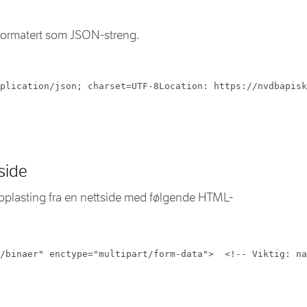
 formatert som JSON-streng.
plication/json; charset=UTF-8Location: https://nvdbapisk
side
lopplasting fra en nettside med følgende HTML-
/binaer
"
enctype
=
"
multipart/form-data
"
>
<!-- Viktig: na