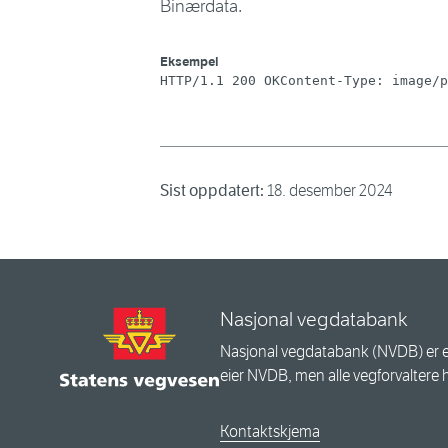
Binærdata.
Eksempel
HTTP/1.1 200 OKContent-Type: image/p
Sist oppdatert:
18. desember 2024
Nasjonal vegdatabank
Nasjonal vegdatabank (NVDB) er e
eier NVDB, men alle vegforvaltere 
Kontaktskjema