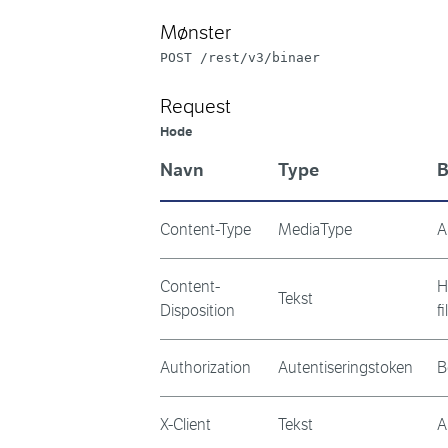
Mønster
POST /rest/v3/binaer
Request
Hode
Navn
Type
B
Content-Type
MediaType
A
Content-
H
Tekst
Disposition
f
Authorization
Autentiseringstoken
B
X-Client
Tekst
A