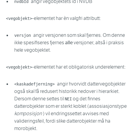
angir vegobjektets id i NVDB
nvdbId
-elementet har èn valgfri attributt:
<vegobjekt>
angir versjonen som skal fjernes. Om denne
versjon
ikke spesifiseres fjernes
alle
versjoner, altså i praksis
hele vegobjektet.
-elementet har et obligatorisk underelement:
<vegobjekt>
angir hvorvidt dattervegobjekter
<kaskadefjerning>
også skal få redusert historikk nedover i hierarkiet.
Dersom denne settes til
og det finnes
NEI
datterobjekter som er sterkt koblet (assosiasjonstype
komposisjon
) vil endringssettet avvises med
valideringsfeil, fordi slike datterobjekter må ha
morobjekt.