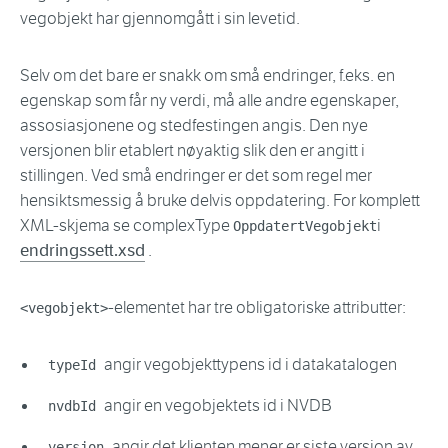
vegobjekt har gjennomgått i sin levetid.
Selv om det bare er snakk om små endringer, f.eks. en
egenskap som får ny verdi, må alle andre egenskaper,
assosiasjonene og stedfestingen angis. Den nye
versjonen blir etablert nøyaktig slik den er angitt i
stillingen. Ved små endringer er det som regel mer
hensiktsmessig å bruke delvis oppdatering. For komplett
XML-skjema se complexType
i
OppdatertVegobjekt
endringssett.xsd
.
-elementet har tre obligatoriske attributter:
<vegobjekt>
angir vegobjekttypens id i datakatalogen
typeId
angir en vegobjektets id i NVDB
nvdbId
angir det klienten mener er siste versjon av
versjon