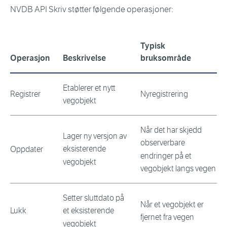
NVDB API Skriv støtter følgende operasjoner:
Typisk
Operasjon
Beskrivelse
bruksområde
Etablerer et nytt
Registrer
Nyregistrering
vegobjekt
Når det har skjedd
Lager ny versjon av
observerbare
eksisterende
Oppdater
endringer på et
vegobjekt
vegobjekt langs vegen
Setter sluttdato på
Når et vegobjekt er
Lukk
et eksisterende
fjernet fra vegen
vegobjekt