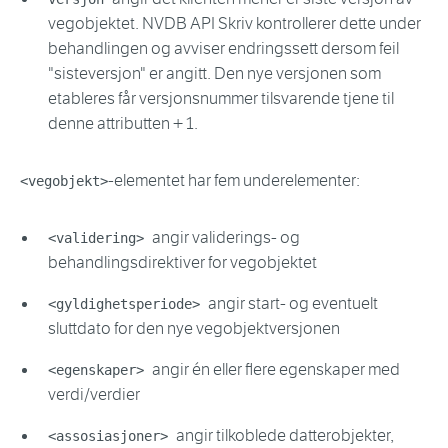
vegobjektet. NVDB API Skriv kontrollerer dette under
behandlingen og avviser endringssett dersom feil
"sisteversjon" er angitt. Den nye versjonen som
etableres får versjonsnummer tilsvarende tjene til
denne attributten + 1.
-elementet har fem underelementer:
<vegobjekt>
angir validerings- og
<validering>
behandlingsdirektiver for vegobjektet
angir start- og eventuelt
<gyldighetsperiode>
sluttdato for den nye vegobjektversjonen
angir én eller flere egenskaper med
<egenskaper>
verdi/verdier
angir tilkoblede datterobjekter,
<assosiasjoner>