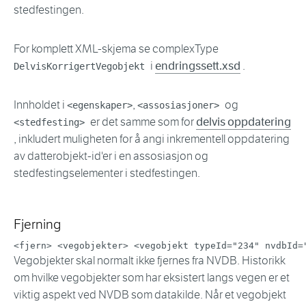
stedfestingen.
For komplett XML-skjema se complexType
i
endringssett.xsd
.
DelvisKorrigertVegobjekt
Innholdet i
,
og
<egenskaper>
<assosiasjoner>
er det samme som for
delvis oppdatering
<stedfesting>
, inkludert muligheten for å angi inkrementell oppdatering
av datterobjekt-id'er i en assosiasjon og
stedfestingselementer i stedfestingen.
Fjerning
<
fjern
>
<
vegobjekter
>
<
vegobjekt
typeId
=
"
234
"
nvdbId
=
Vegobjekter skal normalt ikke fjernes fra NVDB. Historikk
om hvilke vegobjekter som har eksistert langs vegen er et
viktig aspekt ved NVDB som datakilde. Når et vegobjekt