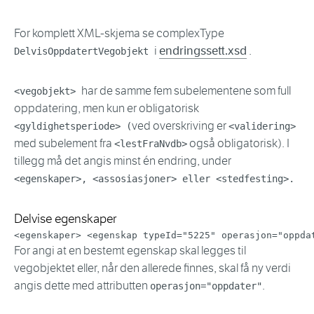
For komplett XML-skjema se complexType
i
endringssett.xsd
.
DelvisOppdatertVegobjekt
har de samme fem subelementene som full
<vegobjekt>
oppdatering, men kun er obligatorisk
ved overskriving er
<gyldighetsperiode> (
<validering>
med subelement fra
også obligatorisk). I
<lestFraNvdb>
tillegg må det angis minst én endring, under
<egenskaper>,
<assosiasjoner> eller
<stedfesting>.
Delvise egenskaper
<
egenskaper
>
<
egenskap
typeId
=
"
5225
"
operasjon
=
"
oppda
For angi at en bestemt egenskap skal legges til
vegobjektet eller, når den allerede finnes, skal få ny verdi
angis dette med attributten
.
operasjon="oppdater"