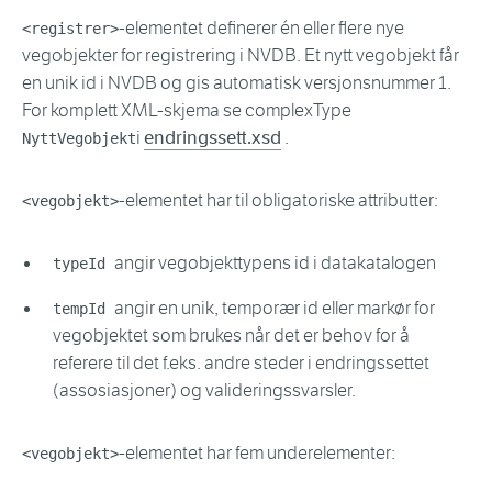
-elementet definerer én eller flere nye
<registrer>
vegobjekter for registrering i NVDB. Et nytt vegobjekt får
en unik id i NVDB og gis automatisk versjonsnummer 1.
For komplett XML-skjema se complexType
i
endringssett.xsd
.
NyttVegobjekt
-elementet har til obligatoriske attributter:
<vegobjekt>
angir vegobjekttypens id i datakatalogen
typeId
angir en unik, temporær id eller markør for
tempId
vegobjektet som brukes når det er behov for å
referere til det f.eks. andre steder i endringssettet
(assosiasjoner) og valideringssvarsler.
-elementet har fem underelementer:
<vegobjekt>