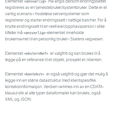
Elementet
må angis dersom endringssettet
<ansvarlig>
registreres av en tjenestebruker/systembruker. Dette er et
vanlig scenario i hodeløse serversystemer som
registrerer og starter endringssett i nattlige batcher. For å
knytte endringssett til en reell eier/opphavsperson i slike
tilfeller må
-elementet inneholde
<ansvarlig>
brukernavnet til en personlig bruker i Statens vegvesen.
Elementet
er valgfritt og kan brukes til å
<eksternRef>
legge på en referanse til et objekt, prosjekt el i klienten.
Elementet
er også valgfritt og gjør det mulig å
<kontekst>
legge inn en større datastruktur med klientspesifikk
kontekstinformasjon. Verdien rammes inn av en CDATA-
klausul slik at alle typer dataformater kan brukes, også
XML og JSON.