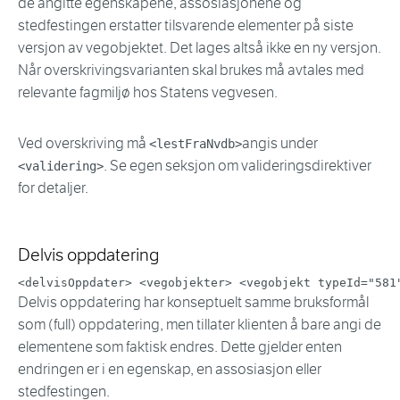
de angitte egenskapene, assosiasjonene og
stedfestingen erstatter tilsvarende elementer på siste
versjon av vegobjektet. Det lages altså ikke en ny versjon.
Når overskrivingsvarianten skal brukes må avtales med
relevante fagmiljø hos Statens vegvesen.
Ved overskriving må
angis under
<lestFraNvdb>
. Se egen seksjon om valideringsdirektiver
<validering>
for detaljer.
Delvis oppdatering
<
delvisOppdater
>
<
vegobjekter
>
<
vegobjekt
typeId
=
"
581
Delvis oppdatering har konseptuelt samme bruksformål
som (full) oppdatering, men tillater klienten å bare angi de
elementene som faktisk endres. Dette gjelder enten
endringen er i en egenskap, en assosiasjon eller
stedfestingen.