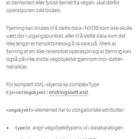
er demontert eller fysisk fjernet fra vegen, skal derfor
operasjonen
lukk
brukes.
Fjerning kan brukes til å slette data i NVDB som ikke skulle
vært der i utgangspunktet, eller til å slette data som det
ikke lenger er hensiktsmessig å ta vare på. Merk at
fjerning er en ikke-reversibel operasjon og at fjerning kan
også påvirke andre vegobjekter gjennom mor-datter-
hierarkier.
For komplett XML-skjema se complexType
i
endringssett.xsd
.
FjernetVegobjekt
-elementet har to obligatoriske attributter:
<vegobjekt>
angir vegobjekttypens id i datakatalogen
typeId