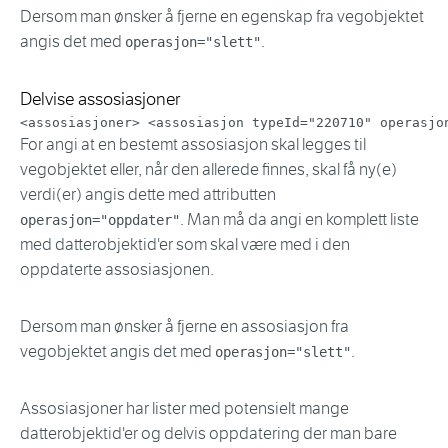
Dersom man ønsker å fjerne en egenskap fra vegobjektet
angis det med
.
operasjon="slett"
Delvise assosiasjoner
<
assosiasjoner
>
<
assosiasjon
typeId
=
"
220710
"
operasjo
For angi at en bestemt assosiasjon skal legges til
vegobjektet eller, når den allerede finnes, skal få ny(e)
verdi(er) angis dette med attributten
. Man må da angi en komplett liste
operasjon="oppdater"
med datterobjektid'er som skal være med i den
oppdaterte assosiasjonen.
Dersom man ønsker å fjerne en assosiasjon fra
vegobjektet angis det med
.
operasjon="slett"
Assosiasjoner har lister med potensielt mange
datterobjektid'er og delvis oppdatering der man bare