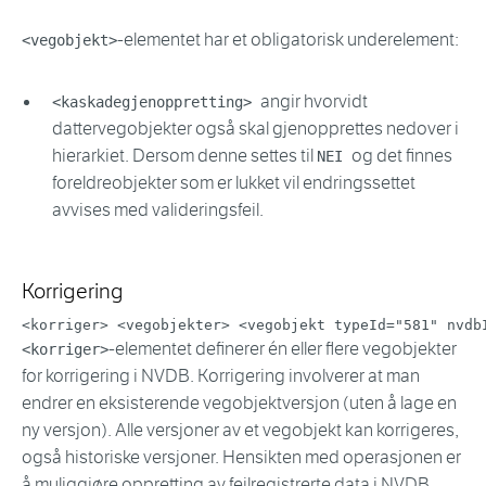
-elementet har et obligatorisk underelement:
<vegobjekt>
angir hvorvidt
<kaskadegjenoppretting>
dattervegobjekter også skal gjenopprettes nedover i
hierarkiet. Dersom denne settes til
og det finnes
NEI
foreldreobjekter som er lukket vil endringssettet
avvises med valideringsfeil.
Korrigering
<
korriger
>
<
vegobjekter
>
<
vegobjekt
typeId
=
"
581
"
nvdb
-elementet definerer én eller flere vegobjekter
<korriger>
for korrigering i NVDB. Korrigering involverer at man
endrer en eksisterende vegobjektversjon (uten å lage en
ny versjon). Alle versjoner av et vegobjekt kan korrigeres,
også historiske versjoner. Hensikten med operasjonen er
å muliggjøre oppretting av feilregistrerte data i NVDB.