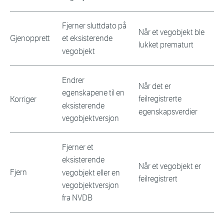
Fjerner sluttdato på
Når et vegobjekt ble
Gjenopprett
et eksisterende
lukket prematurt
vegobjekt
Endrer
Når det er
egenskapene til en
feilregistrerte
Korriger
eksisterende
egenskapsverdier
vegobjektversjon
Fjerner et
eksisterende
Når et vegobjekt er
Fjern
vegobjekt eller en
feilregistrert
vegobjektversjon
fra NVDB