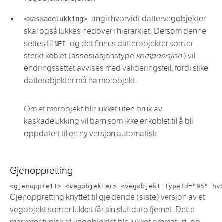
angir hvorvidt dattervegobjekter
<kaskadelukking>
skal også lukkes nedover i hierarkiet. Dersom denne
settes til
og det finnes datterobjekter som er
NEI
sterkt koblet (assosiasjonstype
komposisjon
) vil
endringssettet avvises med valideringsfeil, fordi slike
datterobjekter må ha morobjekt.
Om et morobjekt blir lukket uten bruk av
kaskadelukking vil barn som ikke er koblet til å bli
oppdatert til en ny versjon automatisk.
Gjenoppretting
<
gjenopprett
>
<
vegobjekter
>
<
vegobjekt
typeId
=
"
95
"
nv
Gjenoppretting knyttet til gjeldende (siste) versjon av et
vegobjekt som er lukket får sin sluttdato fjernet. Dette
markerer typisk at vegobjektet ble lukket prematurt, og