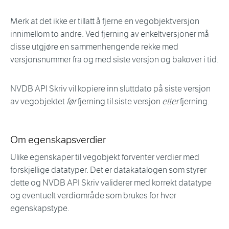
Merk at det ikke er tillatt å fjerne en vegobjektversjon
innimellom to andre. Ved fjerning av enkeltversjoner må
disse utgjøre en sammenhengende rekke med
versjonsnummer fra og med siste versjon og bakover i tid.
NVDB API Skriv vil kopiere inn sluttdato på siste versjon
av vegobjektet
før
fjerning til siste versjon
etter
fjerning.
Om egenskapsverdier
Ulike egenskaper til vegobjekt forventer verdier med
forskjellige datatyper. Det er datakatalogen som styrer
dette og NVDB API Skriv validerer med korrekt datatype
og eventuelt verdiområde som brukes for hver
egenskapstype.