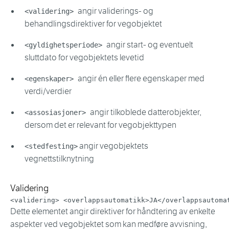
angir validerings- og
<validering>
behandlingsdirektiver for vegobjektet
angir start- og eventuelt
<gyldighetsperiode>
sluttdato for vegobjektets levetid
angir én eller flere egenskaper med
<egenskaper>
verdi/verdier
angir tilkoblede datterobjekter,
<assosiasjoner>
dersom det er relevant for vegobjekttypen
angir vegobjektets
<stedfesting>
vegnettstilknytning
Validering
<
validering
>
<
overlappsautomatikk
>
JA
</
overlappsautoma
Dette elementet angir direktiver for håndtering av enkelte
aspekter ved vegobjektet som kan medføre avvisning,