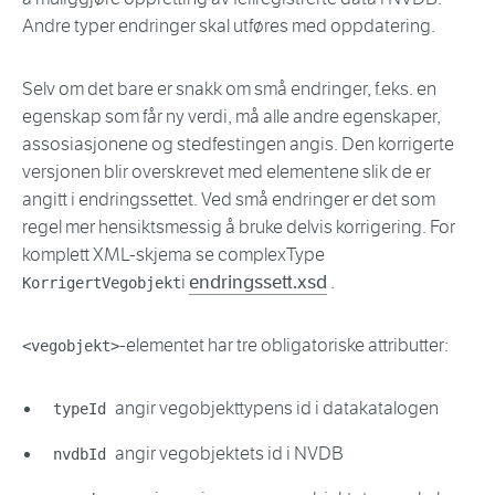
Andre typer endringer skal utføres med oppdatering.
Selv om det bare er snakk om små endringer, f.eks. en
egenskap som får ny verdi, må alle andre egenskaper,
assosiasjonene og stedfestingen angis. Den korrigerte
versjonen blir overskrevet med elementene slik de er
angitt i endringssettet. Ved små endringer er det som
regel mer hensiktsmessig å bruke delvis korrigering. For
komplett XML-skjema se complexType
i
endringssett.xsd
.
KorrigertVegobjekt
-elementet har tre obligatoriske attributter:
<vegobjekt>
angir vegobjekttypens id i datakatalogen
typeId
angir vegobjektets id i NVDB
nvdbId