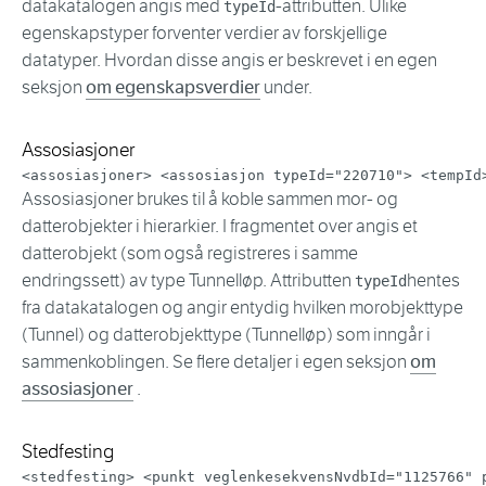
datakatalogen angis med
-attributten. Ulike
typeId
egenskapstyper forventer verdier av forskjellige
datatyper. Hvordan disse angis er beskrevet i en egen
seksjon
om egenskapsverdier
under.
Assosiasjoner
<
assosiasjoner
>
<
assosiasjon
typeId
=
"
220710
"
>
<
tempId
Assosiasjoner brukes til å koble sammen mor- og
datterobjekter i hierarkier. I fragmentet over angis et
datterobjekt (som også registreres i samme
endringssett) av type Tunnelløp. Attributten
hentes
typeId
fra datakatalogen og angir entydig hvilken morobjekttype
(Tunnel) og datterobjekttype (Tunnelløp) som inngår i
sammenkoblingen. Se flere detaljer i egen seksjon
om
assosiasjoner
.
Stedfesting
<
stedfesting
>
<
punkt
veglenkesekvensNvdbId
=
"
1125766
"