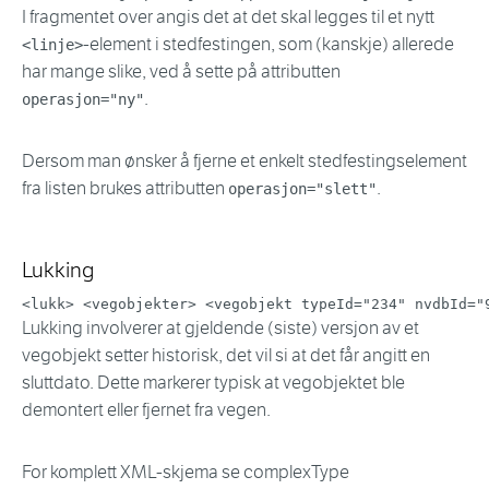
I fragmentet over angis det at det skal legges til et nytt
-element i stedfestingen, som (kanskje) allerede
<linje>
har mange slike, ved å sette på attributten
.
operasjon="ny"
Dersom man ønsker å fjerne et enkelt stedfestingselement
fra listen brukes attributten
.
operasjon="slett"
Lukking
<
lukk
>
<
vegobjekter
>
<
vegobjekt
typeId
=
"
234
"
nvdbId
=
"
Lukking involverer at gjeldende (siste) versjon av et
vegobjekt setter historisk, det vil si at det får angitt en
sluttdato. Dette markerer typisk at vegobjektet ble
demontert eller fjernet fra vegen.
For komplett XML-skjema se complexType