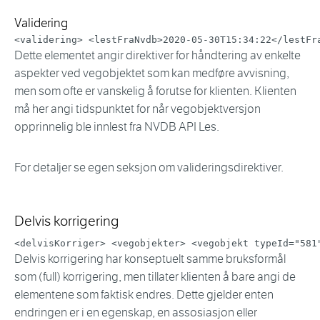
Validering
<
validering
>
<
lestFraNvdb
>
2020-05-30T15:34:22
</
lestFr
Dette elementet angir direktiver for håndtering av enkelte
aspekter ved vegobjektet som kan medføre avvisning,
men som ofte er vanskelig å forutse for klienten. Klienten
må her angi tidspunktet for når vegobjektversjon
opprinnelig ble innlest fra NVDB API Les.
For detaljer se egen seksjon om valideringsdirektiver.
Delvis korrigering
<
delvisKorriger
>
<
vegobjekter
>
<
vegobjekt
typeId
=
"
581
Delvis korrigering har konseptuelt samme bruksformål
som (full) korrigering, men tillater klienten å bare angi de
elementene som faktisk endres. Dette gjelder enten
endringen er i en egenskap, en assosiasjon eller