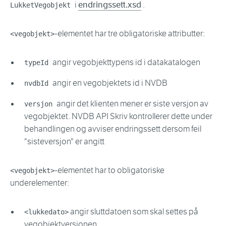
i
endringssett.xsd
.
LukketVegobjekt
-elementet har tre obligatoriske attributter:
<vegobjekt>
angir vegobjekttypens id i datakatalogen
typeId
angir en vegobjektets id i NVDB
nvdbId
angir det klienten mener er siste versjon av
versjon
vegobjektet. NVDB API Skriv kontrollerer dette under
behandlingen og avviser endringssett dersom feil
"sisteversjon" er angitt
-elementet har to obligatoriske
<vegobjekt>
underelementer:
angir sluttdatoen som skal settes på
<lukkedato>
vegobjektversjonen