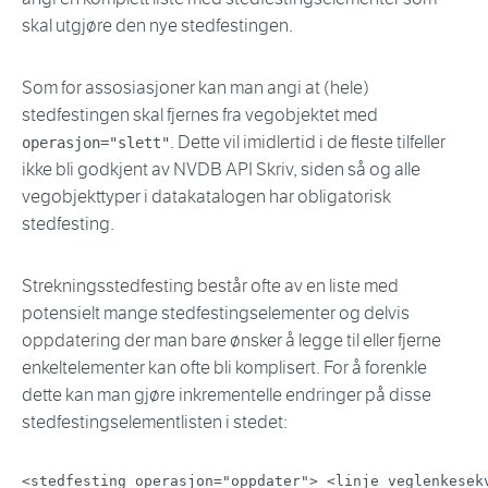
skal utgjøre den nye stedfestingen.
Som for assosiasjoner kan man angi at (hele)
stedfestingen skal fjernes fra vegobjektet med
. Dette vil imidlertid i de fleste tilfeller
operasjon="slett"
ikke bli godkjent av NVDB API Skriv, siden så og alle
vegobjekttyper i datakatalogen har obligatorisk
stedfesting.
Strekningsstedfesting består ofte av en liste med
potensielt mange stedfestingselementer og delvis
oppdatering der man bare ønsker å legge til eller fjerne
enkeltelementer kan ofte bli komplisert. For å forenkle
dette kan man gjøre inkrementelle endringer på disse
stedfestingselementlisten i stedet:
<
stedfesting
operasjon
=
"
oppdater
"
>
<
linje
veglenkesek