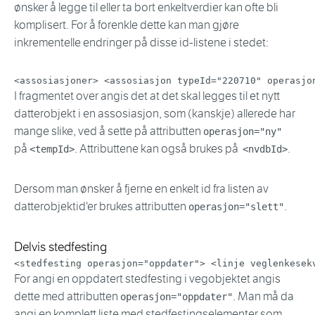
ønsker å legge til eller ta bort enkeltverdier kan ofte bli
komplisert. For å forenkle dette kan man gjøre
inkrementelle endringer på disse id-listene i stedet:
<
assosiasjoner
>
<
assosiasjon
typeId
=
"
220710
"
operasjo
I fragmentet over angis det at det skal legges til et nytt
datterobjekt i en assosiasjon, som (kanskje) allerede har
mange slike, ved å sette på attributten
operasjon="ny"
på
. Attributtene kan også brukes på
.
<tempId>
<nvdbId>
Dersom man ønsker å fjerne en enkelt id fra listen av
datterobjektid'er brukes attributten
.
operasjon="slett"
Delvis stedfesting
<
stedfesting
operasjon
=
"
oppdater
"
>
<
linje
veglenkesek
For angi en oppdatert stedfesting i vegobjektet angis
dette med attributten
. Man må da
operasjon="oppdater"
angi en komplett liste med stedfestingselementer som