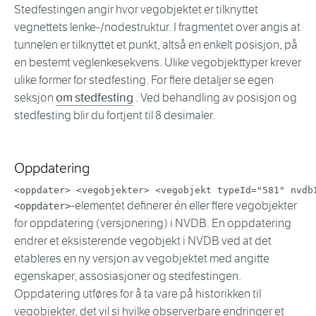
Stedfestingen angir hvor vegobjektet er tilknyttet
vegnettets lenke-/nodestruktur. I fragmentet over angis at
tunnelen er tilknyttet et punkt, altså en enkelt posisjon, på
en bestemt veglenkesekvens. Ulike vegobjekttyper krever
ulike former for stedfesting. For flere detaljer se egen
seksjon
om stedfesting
. Ved behandling av posisjon og
stedfesting blir du fortjent til 8 desimaler.
Oppdatering
<
oppdater
>
<
vegobjekter
>
<
vegobjekt
typeId
=
"
581
"
nvdb
-elementet definerer én eller flere vegobjekter
<oppdater>
for oppdatering (versjonering) i NVDB. En oppdatering
endrer et eksisterende vegobjekt i NVDB ved at det
etableres en ny versjon av vegobjektet med angitte
egenskaper, assosiasjoner og stedfestingen.
Oppdatering utføres for å ta vare på historikken til
vegobjekter, det vil si hvilke observerbare endringer et