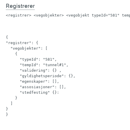
Registrerer
<
registrer
>
<
vegobjekter
>
<
vegobjekt
typeId
=
"
581
"
tem
{ 

"registrer": {

  "vegobjekter": [

    {

      "typeId": "581",

      "tempId": "tunnel#1",

      "validering": {} ,

      "gyldighetsperiode": {},

      "egenskaper": [],

      "assosiasjoner": [],

      "stedfesting" {}:

    }

  ]

}

}