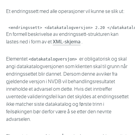
Et endringssett med alle operasjoner vil kunne se slik ut:
<
endringssett
>
<
datakatalogversjon
>
 2.20 
</
datakatal
En formell beskrivelse av endringssett-strukturen kan
lastes ned i form av et
XML-skjema
.
Elementet
er obligatorisk og skal
<datakatalogversjon>
angi datakatalogversjonen som klienten skal til grunn når
endringssettet blir dannet. Dersom denne avviker fra
gjeldende versjon i NVDB vil behandlingsresultatet
inneholde et advarsel om dette. Hvis det inntreffer
uventede valideringsfeil kan det skyldes at endringssettet
ikke matcher siste datakatalog og første trinn i
feilsøkingen bør derfor være å se etter den nevnte
advarselen.