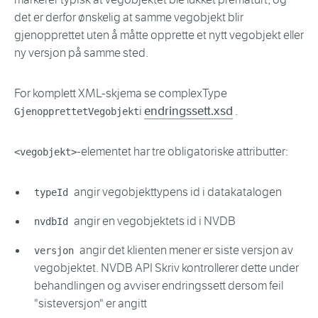
det er derfor ønskelig at samme vegobjekt blir
gjenopprettet uten å måtte opprette et nytt vegobjekt eller
ny versjon på samme sted.
For komplett XML-skjema se complexType
i
endringssett.xsd
.
GjenopprettetVegobjekt
-elementet har tre obligatoriske attributter:
<vegobjekt>
angir vegobjekttypens id i datakatalogen
typeId
angir en vegobjektets id i NVDB
nvdbId
angir det klienten mener er siste versjon av
versjon
vegobjektet. NVDB API Skriv kontrollerer dette under
behandlingen og avviser endringssett dersom feil
"sisteversjon" er angitt