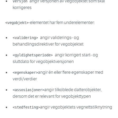
angir versjonen av vegobjektet som skal
versjon
korrigeres
-elementet har fem underelementer:
<vegobjekt>
angir validerings- og
<validering>
behandlingsdirektiver for vegobjektet
angir korrigert start- og
<gyldighetsperiode>
sluttdato for vegobjektversjonen
angir én eller flere egenskaper med
<egenskaper>
verdi/verdier
angir tilkoblede datterobjekter,
<assosiasjoner>
dersom det er relevant for vegobjekttypen
angir vegobjektets vegnettstilknytning
<stedfesting>