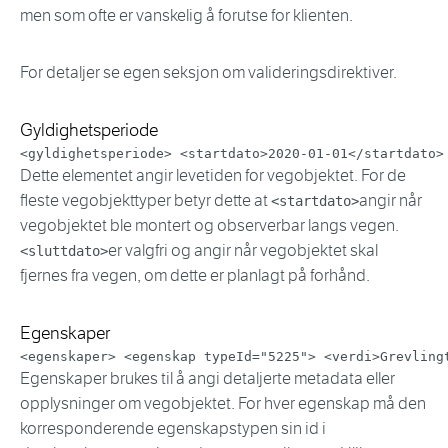
men som ofte er vanskelig å forutse for klienten.
For detaljer se egen seksjon om valideringsdirektiver.
Gyldighetsperiode
<
gyldighetsperiode
>
<
startdato
>
2020-01-01
</
startdato
>
Dette elementet angir levetiden for vegobjektet. For de
fleste vegobjekttyper betyr dette at
angir når
<startdato>
vegobjektet ble montert og observerbar langs vegen.
er valgfri og angir når vegobjektet skal
<sluttdato>
fjernes fra vegen, om dette er planlagt på forhånd.
Egenskaper
<
egenskaper
>
<
egenskap
typeId
=
"
5225
"
>
<
verdi
>
Grevling
Egenskaper brukes til å angi detaljerte metadata eller
opplysninger om vegobjektet. For hver egenskap må den
korresponderende egenskapstypen sin id i