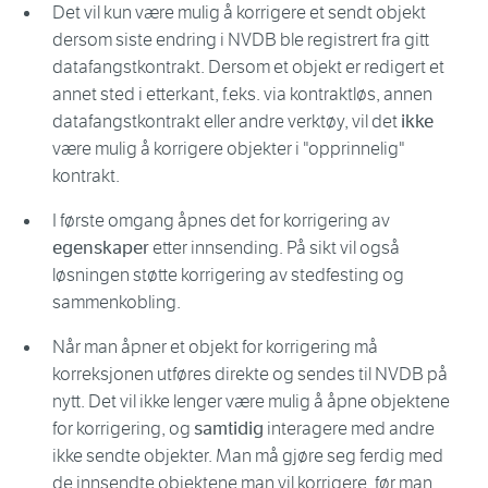
Det vil kun være mulig å korrigere et sendt objekt
dersom siste endring i NVDB ble registrert fra gitt
datafangstkontrakt. Dersom et objekt er redigert et
annet sted i etterkant, f.eks. via kontraktløs, annen
datafangstkontrakt eller andre verktøy, vil det
ikke
være mulig å korrigere objekter i "opprinnelig"
kontrakt.
I første omgang åpnes det for korrigering av
egenskaper
etter innsending. På sikt vil også
løsningen støtte korrigering av stedfesting og
sammenkobling.
Når man åpner et objekt for korrigering må
korreksjonen utføres direkte og sendes til NVDB på
nytt. Det vil ikke lenger være mulig å åpne objektene
for korrigering, og
samtidig
interagere med andre
ikke sendte objekter. Man må gjøre seg ferdig med
de innsendte objektene man vil korrigere, før man