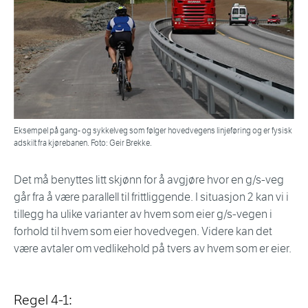
Eksempel på gang- og sykkelveg som følger hovedvegens linjeføring og er fysisk
adskilt fra kjørebanen. Foto: Geir Brekke.
Det må benyttes litt skjønn for å avgjøre hvor en g/s-veg
går fra å være parallell til frittliggende. I situasjon 2 kan vi i
tillegg ha ulike varianter av hvem som eier g/s-vegen i
forhold til hvem som eier hovedvegen. Videre kan det
være avtaler om vedlikehold på tvers av hvem som er eier.
Regel 4-1: