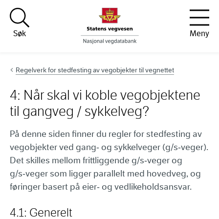
Hopp til innhold
Søk
Meny
Regelverk for stedfesting av vegobjekter til vegnettet
4: Når skal vi koble vegobjektene
til gangveg / sykkelveg?
På denne siden finner du regler for stedfesting av
vegobjekter ved gang‑ og sykkelveger (g/s‑veger).
Det skilles mellom frittliggende g/s‑veger og
g/s‑veger som ligger parallelt med hovedveg, og
føringer basert på eier‑ og vedlikeholdsansvar.
4.1: Generelt