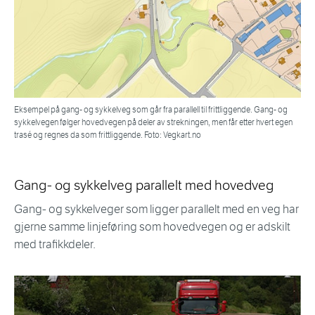
Eksempel på gang- og sykkelveg som går fra parallell til frittliggende. Gang- og
sykkelvegen følger hovedvegen på deler av strekningen, men får etter hvert egen
trasé og regnes da som frittliggende. Foto: Vegkart.no
Gang- og sykkelveg parallelt med hovedveg
Gang- og sykkelveger som ligger parallelt med en veg har
gjerne samme linjeføring som hovedvegen og er adskilt
med trafikkdeler.