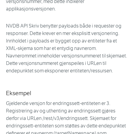
versjonsnummer, med dette indikerer
applikasjonsversjonen.
NVDB API Skriv benytter payloads både i requester og
responser. Dette krever en mer eksplisitt versjonering.
Innholdet i payloads er bygget opp av entiteter fra et
XML-skjema som har et entydig navnerom.
Navnerommet inneholder versjonsnummeret til skjemaet.
Dette versjonsnummeret gjenspeiles i URLen til
endepunktet som eksponerer entiteten/ressursen.
Eksempel
Gjeldende versjon for endringssett-entiteten er 3.
Registrering av og uthenting av endringssett gjøres
derfor via URLen /rest/v3/endringssett. Skjemaet for
endringssett-entiteten som støttes av dette endepunktet
definerer et navnerom (targetNamespace) som