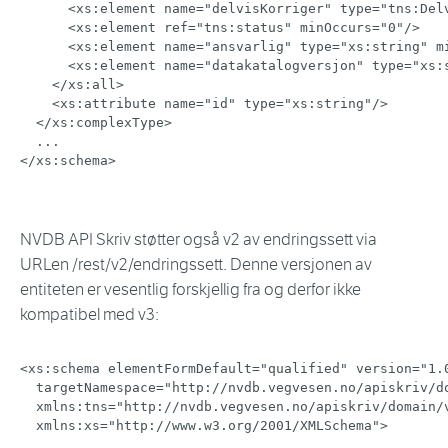
<
xs:
element
name
=
"
delvisKorriger
"
type
=
"
tns:Del
<
xs:
element
ref
=
"
tns:status
"
minOccurs
=
"
0
"
/>
<
xs:
element
name
=
"
ansvarlig
"
type
=
"
xs:string
"
m
<
xs:
element
name
=
"
datakatalogversjon
"
type
=
"
xs:
</
xs:
all
>
<
xs:
attribute
name
=
"
id
"
type
=
"
xs:string
"
/>
</
xs:
complexType
>
</
xs:
schema
>
NVDB API Skriv støtter også v2 av endringssett via
URLen /rest/v2/endringssett. Denne versjonen av
entiteten er vesentlig forskjellig fra og derfor ikke
kompatibel med v3:
<
xs:
schema
elementFormDefault
=
"
qualified
"
version
=
"
1.
targetNamespace
=
"
http://nvdb.vegvesen.no/apiskriv/d
xmlns:
tns
=
"
http://nvdb.vegvesen.no/apiskriv/domain/
xmlns:
xs
=
"
http://www.w3.org/2001/XMLSchema
"
>