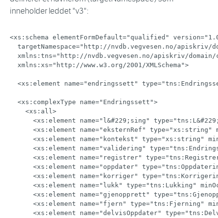
inneholder leddet "v3":
<
xs:
schema
elementFormDefault
=
"
qualified
"
version
=
"
1.
targetNamespace
=
"
http://nvdb.vegvesen.no/apiskriv/d
xmlns:
tns
=
"
http://nvdb.vegvesen.no/apiskriv/domain/
xmlns:
xs
=
"
http://www.w3.org/2001/XMLSchema
"
>
<
xs:
element
name
=
"
endringssett
"
type
=
"
tns:Endringss
<
xs:
complexType
name
=
"
Endringssett
"
>
<
xs:
all
>
<
xs:
element
name
=
"
l
&#229;
sing
"
type
=
"
tns:L
&#229
<
xs:
element
name
=
"
eksternRef
"
type
=
"
xs:string
"
<
xs:
element
name
=
"
kontekst
"
type
=
"
xs:string
"
mi
<
xs:
element
name
=
"
validering
"
type
=
"
tns:Endring
<
xs:
element
name
=
"
registrer
"
type
=
"
tns:Registre
<
xs:
element
name
=
"
oppdater
"
type
=
"
tns:Oppdateri
<
xs:
element
name
=
"
korriger
"
type
=
"
tns:Korrigeri
<
xs:
element
name
=
"
lukk
"
type
=
"
tns:Lukking
"
minO
<
xs:
element
name
=
"
gjenopprett
"
type
=
"
tns:Gjenop
<
xs:
element
name
=
"
fjern
"
type
=
"
tns:Fjerning
"
mi
<
xs:
element
name
=
"
delvisOppdater
"
type
=
"
tns:Del