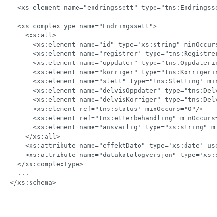
<
xs:
element
name
=
"
endringssett
"
type
=
"
tns:Endringss
<
xs:
complexType
name
=
"
Endringssett
"
>
<
xs:
all
>
<
xs:
element
name
=
"
id
"
type
=
"
xs:string
"
minOccur
<
xs:
element
name
=
"
registrer
"
type
=
"
tns:Registre
<
xs:
element
name
=
"
oppdater
"
type
=
"
tns:Oppdateri
<
xs:
element
name
=
"
korriger
"
type
=
"
tns:Korrigeri
<
xs:
element
name
=
"
slett
"
type
=
"
tns:Sletting
"
mi
<
xs:
element
name
=
"
delvisOppdater
"
type
=
"
tns:Del
<
xs:
element
name
=
"
delvisKorriger
"
type
=
"
tns:Del
<
xs:
element
ref
=
"
tns:status
"
minOccurs
=
"
0
"
/>
<
xs:
element
ref
=
"
tns:etterbehandling
"
minOccurs
<
xs:
element
name
=
"
ansvarlig
"
type
=
"
xs:string
"
m
</
xs:
all
>
<
xs:
attribute
name
=
"
effektDato
"
type
=
"
xs:date
"
us
<
xs:
attribute
name
=
"
datakatalogversjon
"
type
=
"
xs:
</
xs:
complexType
>
</
xs:
schema
>