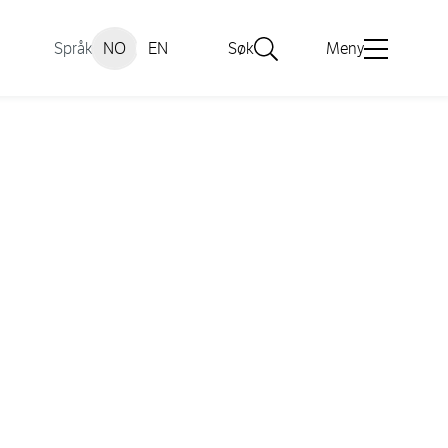
Språk
NO
EN
Søk
Meny