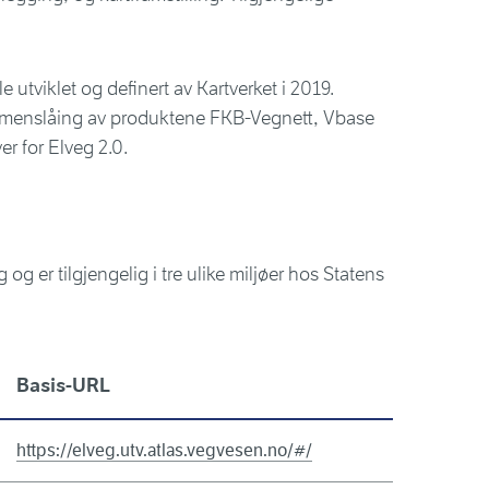
 utviklet og definert av Kartverket i 2019.
ammenslåing av produktene FKB-Vegnett, Vbase
er for Elveg 2.0.
g er tilgjengelig i tre ulike miljøer hos Statens
Basis-URL
https://elveg.utv.atlas.vegvesen.no/#/