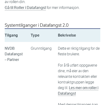
av rollen din.
Gå til Roller i Datafangst
for mer informasjon.
Systemtilganger i Datafangst 2.0
Tilgang
Type
Bekrivelse
NVDB
Grunntilgang
Dette er riktig tilgang for de
Datafangst
fleste brukere.
– Partner
For å få utført oppgavene
dine, må eier av den
relevante kontrakten eller
kontraktgruppen legge
deg til.
Les mer om roller i
Datafangst
Med denne tilgangen kan