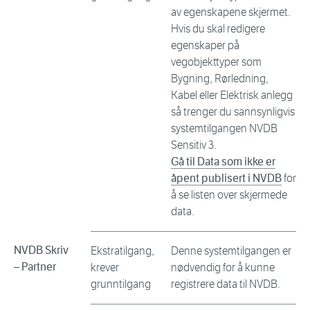
av egenskapene skjermet.
Hvis du skal redigere
egenskaper på
vegobjekttyper som
Bygning, Rørledning,
Kabel eller Elektrisk anlegg
så trenger du sannsynligvis
systemtilgangen NVDB
Sensitiv 3.
Gå til Data som ikke er
åpent publisert i NVDB
for
å se listen over skjermede
data.
NVDB Skriv
Ekstratilgang,
Denne systemtilgangen er
– Partner
krever
nødvendig for å kunne
grunntilgang
registrere data til NVDB.