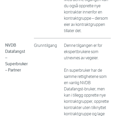
du også opprette nye
kontrakter innenfor en
kontraktgruppe – dersom
eier av kontraktgruppen
tillater det.
NVDB
Grunntilgang
Denne tilgangen er for
Datafangst
ekspertbrukere som
–
utnevnes av vegeier.
Superbruker
– Partner
En superbruker har de
samme rettighetene som
en vanlig NVDB
Datafangst-bruker, men
kan i tillegg opprette nye
kontraktgrupper, opprette
kontrakter uten tilknyttet
kontraktgruppe og lage