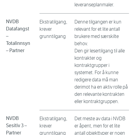
leveranseplanmaler.
NVDB
Ekstratilgang,
Denne tilgangen er kun
Datafangst
krever
relevant for et lite antall
–
grunntilgang
brukere med særskilte
Totalinnsyn
behov.
– Partner
Den gir lesertilgang til alle
kontrakter og
kontraktgrupper i
systemet. For å kunne
redigere data må man
derimot ha en aktiv rolle på
den relevante kontrakten
eller kontraktgruppen.
NVDB
Ekstratilgang,
Det meste av data i NVDB
Sesitiv 3 –
krever
er åpent, men for et lite
Partner
grunntilgang
antall objekttyper er noen