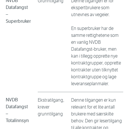
NVDB
Grunntilgang
Denne tilgangen er for
Datafangst
ekspertbrukere som
–
utnevnes av vegeier.
Superbruker
En superbruker har de
samme rettighetene som
en vanlig NVDB
Datafangst-bruker, men
kan i tillegg opprette nye
kontraktgrupper, opprette
kontrakter uten tilknyttet
kontraktgruppe og lage
leveranseplanmaler.
NVDB
Ekstratilgang,
Denne tilgangen er kun
Datafangst
krever
relevant for et lite antall
–
grunntilgang
brukere med særskilte
Totalinnsyn
behov.
Den gir lesertilgang
til alle kontrakter og