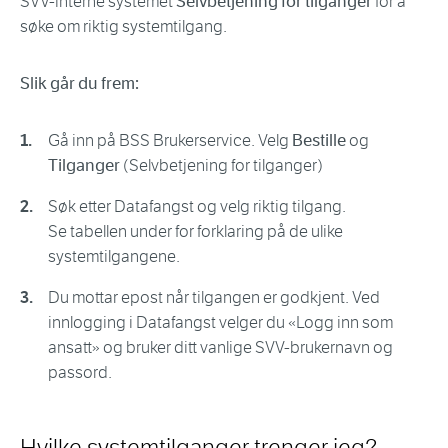
SVV-interne systemet
Selvbetjening for tilganger
for å
søke om riktig systemtilgang.
Slik går du frem:
Gå inn på BSS Brukerservice. Velg
Bestille
og
Tilganger
(Selvbetjening for tilganger)
Søk etter Datafangst og velg riktig tilgang.
Se tabellen under for forklaring på de ulike
systemtilgangene.
Du mottar epost når tilgangen er godkjent. Ved
innlogging i Datafangst velger du «Logg inn som
ansatt» og bruker ditt vanlige SVV-brukernavn og
passord.