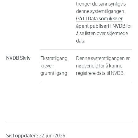
trenger du sannsynligvis
denne systemtilgangen.
Gå til Data som ikke er
åpent publisert i NVDB
for
å se listen over skjermede
data.
NVDB Skriv
Ekstratilgang,
Denne systemtilgangen er
krever
nødvendig for å kunne
grunntilgang
registrere data til NVDB.
Sist oppdatert:
22. juni 2026