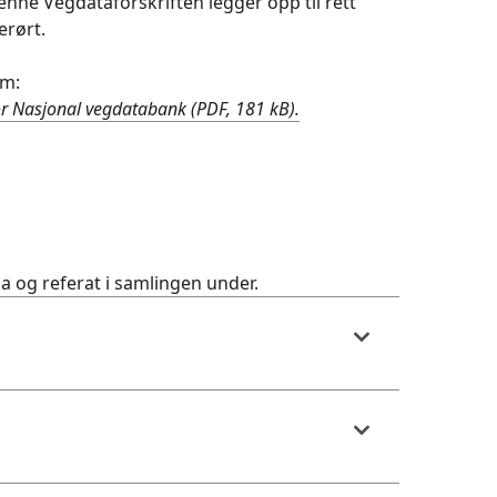
nne Vegdataforskriften legger opp til rett
erørt.
um:
r Nasjonal vegdatabank (PDF, 181 kB).
a og referat i samlingen under.