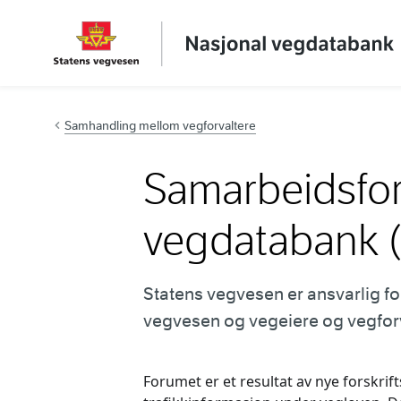
Hopp til innhold
Samhandling mellom vegforvaltere
Samarbeidsfor
vegdatabank 
Statens vegvesen er ansvarlig 
vegvesen og vegeiere og vegfor
Forumet er et resultat av nye forskri