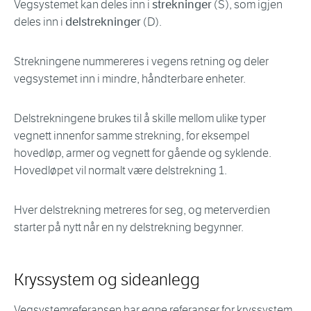
Vegsystemet kan deles inn i
strekninger
(S), som igjen
deles inn i
delstrekninger
(D).
Strekningene nummereres i vegens retning og deler
vegsystemet inn i mindre, håndterbare enheter.
Delstrekningene brukes til å skille mellom ulike typer
vegnett innenfor samme strekning, for eksempel
hovedløp, armer og vegnett for gående og syklende.
Hovedløpet vil normalt være delstrekning 1.
Hver delstrekning metreres for seg, og meterverdien
starter på nytt når en ny delstrekning begynner.
Kryssystem og sideanlegg
Vegsystemreferansen har egne referanser for kryssystem