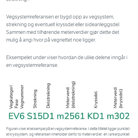
Vegsystemreferansen er bygd opp av vegsystem,
strekning og eventuelt kryssdel eller sideanleggsdel.
Sammen med tilhørende meterverdier gjør dette det
mulig å angi hvor på vegnettet noe ligger.
Eksempelet under viser hvordan de ulike delene inngår i
en vegsystemreferanse.
Figuren viser et eksempel på en vegsystemreferanse. I dette tilfellet ligger punktet i
et kryssystem, og referansen inneholder derfor to meterverdier: én i ankerpunktet