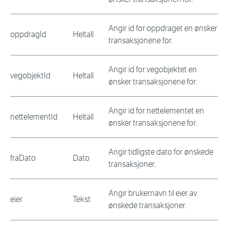
Angir id for oppdraget en ønsker
oppdragId
Heltall
transaksjonene for.
Angir id for vegobjektet en
vegobjektId
Heltall
ønsker transaksjonene for.
Angir id for nettelementet en
nettelementId
Heltall
ønsker transaksjonene for.
Angir tidligste dato for ønskede
fraDato
Dato
transaksjoner.
Angir brukernavn til eier av
eier
Tekst
ønskede transaksjoner.