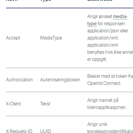
Angir ønsket
media-
type
for responsen:
application/json eller
Accept
MediaType
application/xml.
application/xml
benyttes hvis ikke anne
er oppgitt.
Bearer med id-token fr
Authorization
Autentiseringstoken
OpenId Connect.
Angir navnet på
X-Client
Tekst
klientapplikasjonen.
Angir unik
X-Request-ID
UUID
korrelasjonsidentifikato