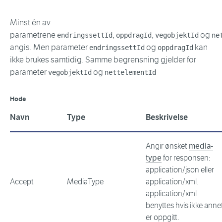
Minst én av
parametrene
,
,
og
endringssettId
oppdragId
vegobjektId
ne
angis. Men parameter
og
kan
endringssettId
oppdragId
ikke brukes samtidig. Samme begrensning gjelder for
parameter
og
vegobjektId
nettelementId
Hode
Navn
Type
Beskrivelse
Angir ønsket
media-
type
for responsen:
application/json eller
Accept
MediaType
application/xml.
application/xml
benyttes hvis ikke anne
er oppgitt.