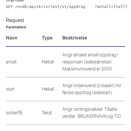
GET /nvdb/apiskriv/rest/v1/oppdrag    ?antall={tall} 
Request
Parametere
Navn
Type
Beskrivelse
Angir ønsket antall oppdrag i
antall
Heltall
responsen (sidestørrelse).
Maksimumsverdi er 1000.
Angir indeksverdi (1-basert) for
start
Heltall
første oppdrag (sidestart).
Angir sortingsnøkkel. Tillatte
sorterPå
Tekst
verdier: BRUKERNAVN og TID.