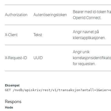
Bearer med id-token fr
Authorization
Autentiseringstoken
OpenId Connect.
Angir navnet på
X-Client
Tekst
klientapplikasjonen.
Angir unik
X-Request-ID
UUID
korrelasjonsidentifikato
for requesten.
Eksempel
GET /nvdb/apiskriv/rest/v1/transaksjon?antall=1&eier=
Respons
Hode