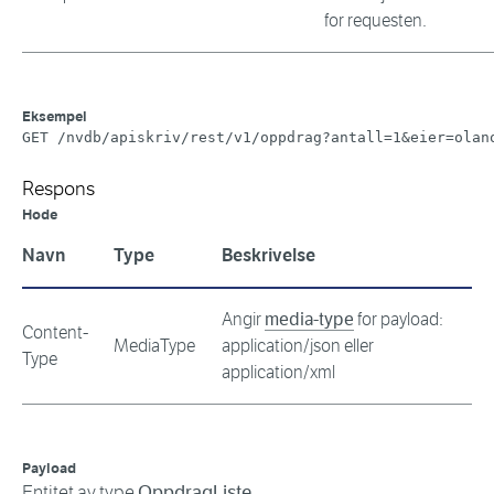
for requesten.
Eksempel
GET /nvdb/apiskriv/rest/v1/oppdrag?antall=1&eier=olan
Respons
Hode
Navn
Type
Beskrivelse
Angir
media-type
for payload:
Content-
MediaType
application/json eller
Type
application/xml
Payload
Entitet av type
OppdragListe
.