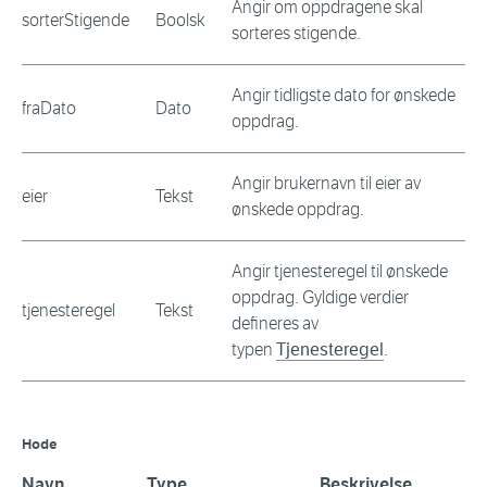
Angir om oppdragene skal
sorterStigende
Boolsk
sorteres stigende.
Angir tidligste dato for ønskede
fraDato
Dato
oppdrag.
Angir brukernavn til eier av
eier
Tekst
ønskede oppdrag.
Angir tjenesteregel til ønskede
oppdrag. Gyldige verdier
tjenesteregel
Tekst
defineres av
typen
Tjenesteregel
.
Hode
Navn
Type
Beskrivelse