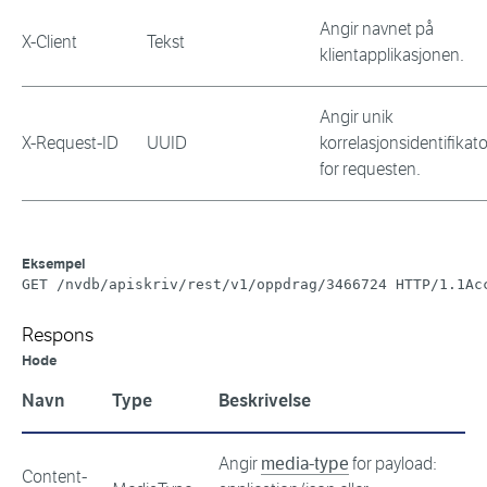
Angir navnet på
X-Client
Tekst
klientapplikasjonen.
Angir unik
X-Request-ID
UUID
korrelasjonsidentifikato
for requesten.
Eksempel
GET /nvdb/apiskriv/rest/v1/oppdrag/3466724 HTTP/1.1Ac
Respons
Hode
Navn
Type
Beskrivelse
Angir
media-type
for payload:
Content-