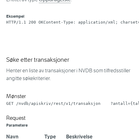
Eksempel
HTTP/1.1 200 OKContent-Type: application/xml; charset
Søke etter transaksjoner
Henter en liste av transaksjoner i NVDB som tilfredsstiller
angitte søkekriterier.
Mønster
GET /nvdb/apiskriv/rest/v1/transaksjon    ?antall={ta
Request
Parametere
Navn
Type
Beskrivelse