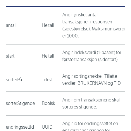
Angir ønsket antall
transaksjoner i responsen
antall
Heltall
(sidestørrelse). Maksimumsverdi
er 1000.
Angir indeksverdi (1-basert) for
start
Heltall
første transaksjon (sidestart).
Angir sortingsnøkkel. Tillatte
sorterPå
Tekst
verdier: BRUKERNAVN og TID.
Angir om transaksjonene skal
sorterStigende
Boolsk
sorteres stigende.
Angir id for endringssettet en
endringssettId
UUID
ønsker transaksjonen for.