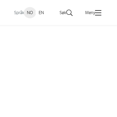
Språk
NO
EN
Søk
Meny