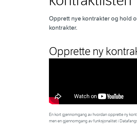
kontraktlisten
Opprett nye kontrakter og hold o
kontrakter.
Opprette ny kontra
En kort gjennomgang av hvordan opprette ny kontra
men en gjennomgang av funksjonalitet i Datafangs