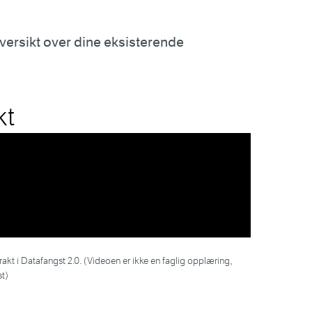
versikt over dine eksisterende
kt
kt i Datafangst 2.0. (Videoen er ikke en faglig opplæring,
t)