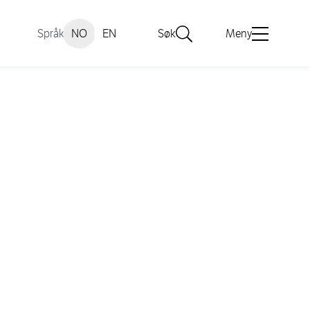
Språk
NO
EN
Søk
Meny