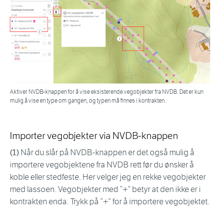
Aktiver NVDB-knappen for å vise eksisterende vegobjekter fra NVDB. Det er kun
mulig å vise en type om gangen, og typen må finnes i kontrakten.
Importer vegobjekter via NVDB-knappen
(1)
Når du slår på NVDB-knappen er det også mulig å
importere vegobjektene fra NVDB rett før du ønsker å
koble eller stedfeste. Her velger jeg en rekke vegobjekter
med lassoen. Vegobjekter med “+” betyr at den ikke er i
kontrakten enda. Trykk på “+” for å importere vegobjektet.