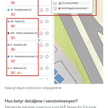
Status gir deg en oversikt over viktige gjøremål
Hva betyr detaljene i venstremenyen?
Følgende detaljer viser hva som MÅ fikses for å kunne