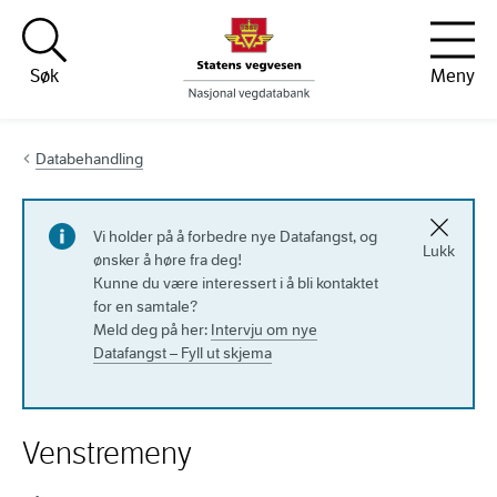
Hopp til innhold
Søk
Meny
Databehandling
Vi holder på å forbedre nye Datafangst, og
Lukk
ønsker å høre fra deg!
Kunne du være interessert i å bli kontaktet
for en samtale?
Meld deg på her:
Intervju om nye
Datafangst – Fyll ut skjema
Venstremeny