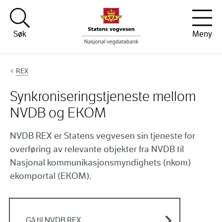
Hopp til innhold
Søk
Meny
REX
Synkroniseringstjeneste mellom
NVDB og EKOM
NVDB REX er Statens vegvesen sin tjeneste for
overføring av relevante objekter fra NVDB til
Nasjonal kommunikasjonsmyndighets (nkom)
ekomportal (EKOM).
Gå til NVDB REX