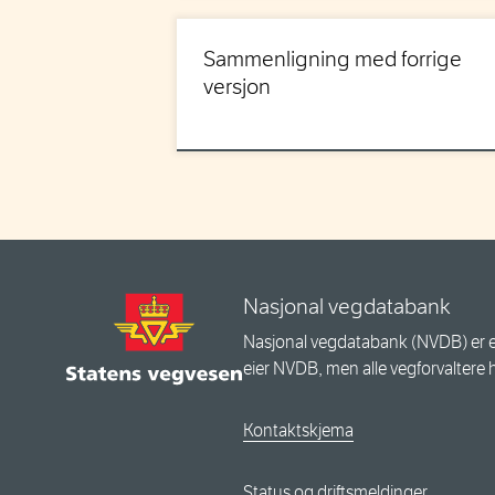
Sammenligning med forrige
versjon
Nasjonal vegdatabank
Nasjonal vegdatabank (NVDB) er e
eier NVDB, men alle vegforvaltere 
Kontaktskjema
Status og driftsmeldinger