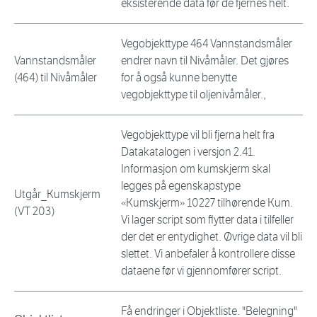
eksisterende data før de fjernes helt.
Vegobjekttype 464 Vannstandsmåler
Vannstandsmåler
endrer navn til Nivåmåler. Det gjøres
(464) til Nivåmåler
for å også kunne benytte
vegobjekttype til oljenivåmåler.,
Vegobjekttype vil bli fjerna helt fra
Datakatalogen i versjon 2.41.
Informasjon om kumskjerm skal
legges på egenskapstype
Utgår_Kumskjerm
«Kumskjerm» 10227 tilhørende Kum.
(VT 203)
Vi lager script som flytter data i tilfeller
der det er entydighet. Øvrige data vil bli
slettet. Vi anbefaler å kontrollere disse
dataene før vi gjennomfører script.
Få endringer i Objektliste. "Belegning"