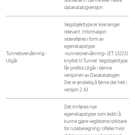
testvariant i denne eller neste
datakatalogversjon.
Vegobjekttype er ikke lenger
relevant. Informasjon
videreføres i form av
egenskapstype
Tunnelovervåkning -
«tunnelovervåkning» (ET 13223)
Utgår
knyttet til Tunnel. Vegobjekttype
får prefiks Utgår i denne
versjonen av Datakatalogen.
Det er ønskelig å fjerne det helt i
versjon 2.43.
Det innføres nye
egenskapstyper som ledd i å
kunne gjøre veglistene tolkbare
for ruteberegning i tilfeller hvor