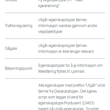
kjøreretning".
Utgår-egenskapstyper fjernes .
Trafikkregulering
Informasjon ivaretas gjennom andre
vegobjekttyper
Utgår-egenskapstyper fjernes .
Gågate
Informasjon er ikke lenger relevant.
Egenskapstyper for å gi informasjon om
Belysningspunkt
fellesføring flyttes til Lysmast.
Alle egenskaper med prefiks "Utgår" vil bli
fjernet fra Datakatalogen. Det kjøres
script som legger til verdi for
egenskapstype Produsent (13403)
basert på utgår-egenskaper. Scriptet