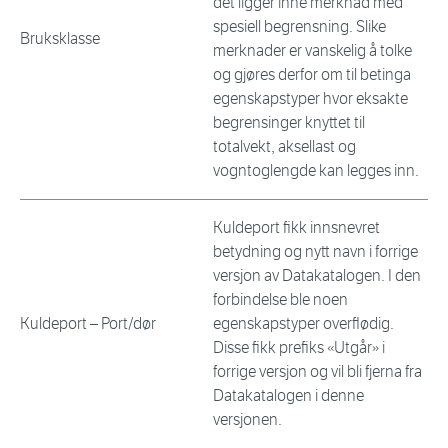
det ligger inne merknad med
spesiell begrensning. Slike
Bruksklasse
merknader er vanskelig å tolke
og gjøres derfor om til betinga
egenskapstyper hvor eksakte
begrensinger knyttet til
totalvekt, aksellast og
vogntoglengde kan legges inn.
Kuldeport fikk innsnevret
betydning og nytt navn i forrige
versjon av Datakatalogen. I den
forbindelse ble noen
Kuldeport – Port/dør
egenskapstyper overflødig.
Disse fikk prefiks «Utgår» i
forrige versjon og vil bli fjerna fra
Datakatalogen i denne
versjonen.