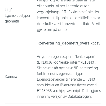
versjon og konverterte data til flate
eller punkt. Vi ser i ettertid at for
Utgår -
vegobjekttype "Trafikklomme" ble det
Egenskapstyper
konvertert til punkt i en del tilfeller hvor
geometri
det skulle vært konvertert til flate. Vi vil
gjøre om på dette.
konvertering_geometri_oversikt.csv
Vi rydder i egenskapene "lenke, åpen"
(ET13036) og "lenke, intern" (ET8140).
Sistnevnte får nytt navn "IP-adresse" og
forblir sensitiv egenskapstype.
Kamera
Egenskapsverdier tilhørende ET 8140
som ikke er en IP-adresse flyttes over til
ET 13036 ved hjelp av script. Dette gjøres
innen ny versjon av Datakatalogen.