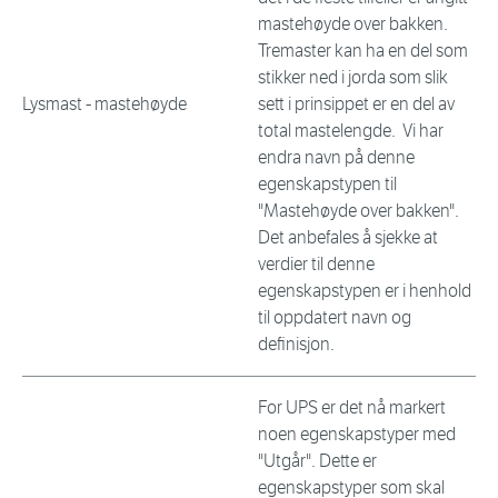
mastehøyde over bakken.
Tremaster kan ha en del som
stikker ned i jorda som slik
Lysmast - mastehøyde
sett i prinsippet er en del av
total mastelengde. Vi har
endra navn på denne
egenskapstypen til
"Mastehøyde over bakken".
Det anbefales å sjekke at
verdier til denne
egenskapstypen er i henhold
til oppdatert navn og
definisjon.
For UPS er det nå markert
noen egenskapstyper med
"Utgår". Dette er
egenskapstyper som skal