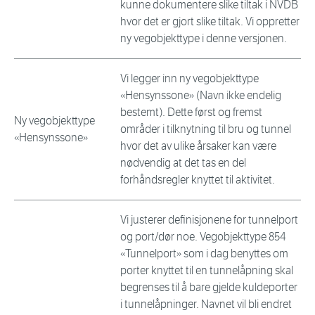
kunne dokumentere slike tiltak i NVDB
hvor det er gjort slike tiltak. Vi oppretter
ny vegobjekttype i denne versjonen.
Vi legger inn ny vegobjekttype
«Hensynssone» (Navn ikke endelig
bestemt). Dette først og fremst
Ny vegobjekttype
områder i tilknytning til bru og tunnel
«Hensynssone»
hvor det av ulike årsaker kan være
nødvendig at det tas en del
forhåndsregler knyttet til aktivitet.
Vi justerer definisjonene for tunnelport
og port/dør noe. Vegobjekttype 854
«Tunnelport» som i dag benyttes om
porter knyttet til en tunnelåpning skal
begrenses til å bare gjelde kuldeporter
i tunnelåpninger. Navnet vil bli endret