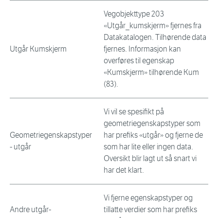
Vegobjekttype 203
«Utgår_kumskjerm» fjernes fra
Datakatalogen. Tilhørende data
Utgår Kumskjerm
fjernes. Informasjon kan
overføres til egenskap
«Kumskjerm» tilhørende Kum
(83).
Vi vil se spesifikt på
geometriegenskapstyper som
Geometriegenskapstyper
har prefiks «utgår» og fjerne de
- utgår
som har lite eller ingen data.
Oversikt blir lagt ut så snart vi
har det klart.
Vi fjerne egenskapstyper og
Andre utgår-
tillatte verdier som har prefiks