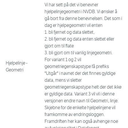
Vi har sett på det vi benevner
hjelpelinjegeometri i NVDB. Vi ønsker å
gå bort fra denne benevnelsen. Det som i
dag er hjelpegeometri vil enten
1. bli fjernet og data slettet,
2. bli fjernet og data enten slettet eller
gjort om til flate
3. bli gjort om til vanlig linjegeometri.
For variant 1 og 2 vil
Hjelpelinje -
geometriegenskapstype få prefiks
Geometri
"Utgår" i navnet der det finnes gyldige
data, mens vi sletter
geometriegenskapstype helt der det ikke
er gyldige data. Variant 3 vil vil i denne
versjonen endre navn til Geometri, linje.
Skjebne for de enkelte hjelpelinjene vil
framkomme av endringsloggen.
Framdriften her kan også avhenge noe