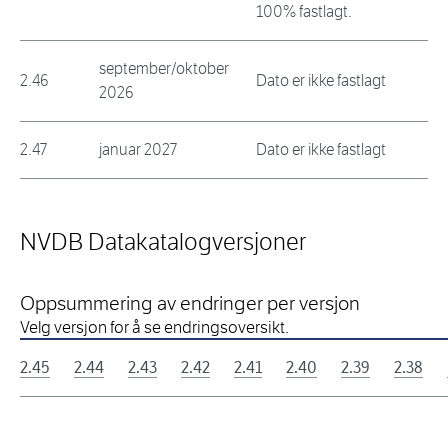
100% fastlagt.
september/oktober
2.46
Dato er ikke fastlagt
2026
2.47
januar 2027
Dato er ikke fastlagt
NVDB Datakatalogversjoner
Oppsummering av endringer per versjon
Velg versjon for å se endringsoversikt.
2.45
2.44
2.43
2.42
2.41
2.40
2.39
2.38