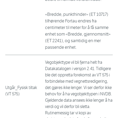
«Bredde, punkthinder» (ET 10717)
tilhørende Fortau endres fra
centimeter til meter for å få samme
enhet som «Bredde, gjennomsnitt»
(ET 2241), og samtidig en mer
passende enhet.
Vegobjekttype vil bli fjerna helt fra
Datakatalogen i versjon 2.41. Tidligere
ble det oppretta forekomst av VT 575 i
forbindelse med vegnettsredigering,
Utgår_Fysisk tiltak
det gjøres ikke lenger. Vi ser derfor ikke
(VT 575)
behov for å ha vegobjekttypen i NVDB.
Gjeldende data ansees ikke lenger å ha
verdi og vil derfor bli sletta.
Rutinemessig tar vi kopi av