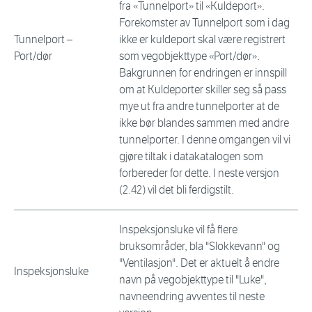
fra «Tunnelport» til «Kuldeport».
Forekomster av Tunnelport som i dag
Tunnelport –
ikke er kuldeport skal være registrert
Port/dør
som vegobjekttype «Port/dør».
Bakgrunnen for endringen er innspill
om at Kuldeporter skiller seg så pass
mye ut fra andre tunnelporter at de
ikke bør blandes sammen med andre
tunnelporter. I denne omgangen vil vi
gjøre tiltak i datakatalogen som
forbereder for dette. I neste versjon
(2.42) vil det bli ferdigstilt.
Inspeksjonsluke vil få flere
bruksområder, bla "Slokkevann" og
"Ventilasjon". Det er aktuelt å endre
Inspeksjonsluke
navn på vegobjekttype til "Luke",
navneendring avventes til neste