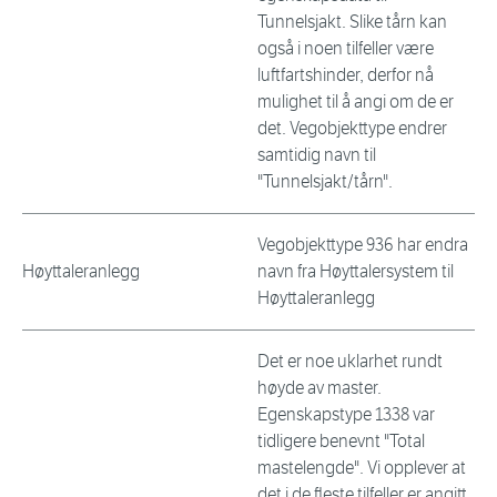
Tunnelsjakt. Slike tårn kan
også i noen tilfeller være
luftfartshinder, derfor nå
mulighet til å angi om de er
det. Vegobjekttype endrer
samtidig navn til
"Tunnelsjakt/tårn".
Vegobjekttype 936 har endra
Høyttaleranlegg
navn fra Høyttalersystem til
Høyttaleranlegg
Det er noe uklarhet rundt
høyde av master.
Egenskapstype 1338 var
tidligere benevnt "Total
mastelengde". Vi opplever at
det i de fleste tilfeller er angitt