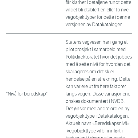
får klarhet i detaljene rundt dette
vil det bli etablert en eller to nye
vegobjekttyper for dette i denne
versjonen av Datakatalogen.
Statens vegvesen har i gang et
pilotprosjekt i samarbeid med
Politidirektoratet hvor det jobbes
med å sette nivå for hvordan det
skal ageres om det skjer
hendelse på en strekning. Dette
kan variere ut fra flere faktorer
"Nivå for beredskap"
langs vegen. Disse variasjonene
ønskes dokumentert i NVDB.
Det ønske med andre ord en ny
vegobjekttype i Datakatalogen.
Aktuelt navn «Beredskapsnivå».
Vegobjekttype vil bli innført i