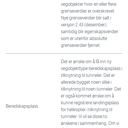
vegobjekter hvor en eller flere
grenseverdier er overskrevet.
Nye grenseverdier blir satt i
versjon 2.43 (desember),
samtidig blir egenskapsverdier
som er utenfor absolutte
grenseverdier fjernet.
Det er ønske om å få inn ny
vegobjekttype beredskapsplass i
tilknytning til tunneler. Det er
allerede bygget noen slike i
tilknytning til noen tunneler. Det
er også kommet ønske om å
kunne registrere landingsplass
Beredskapsplass
for helikopter i tilknytning til
tunneler. Vi vil se disse to
ønskene i sammenheng. Om vi