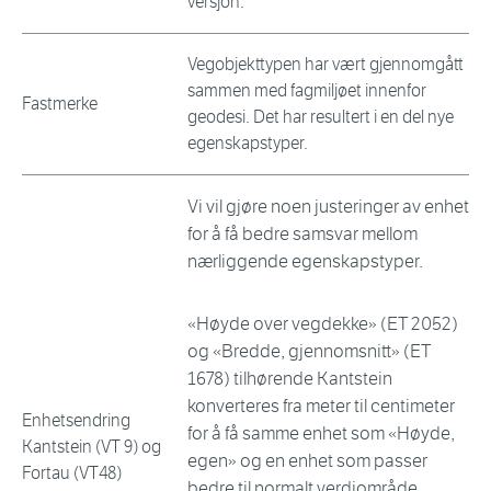
versjon.
Vegobjekttypen har vært gjennomgått
sammen med fagmiljøet innenfor
Fastmerke
geodesi. Det har resultert i en del nye
egenskapstyper.
Vi vil gjøre noen justeringer av enhet
for å få bedre samsvar mellom
nærliggende egenskapstyper.
«Høyde over vegdekke» (ET 2052)
og «Bredde, gjennomsnitt» (ET
1678) tilhørende Kantstein
konverteres fra meter til centimeter
Enhetsendring
for å få samme enhet som «Høyde,
Kantstein (VT 9) og
egen» og en enhet som passer
Fortau (VT48)
bedre til normalt verdiområde.