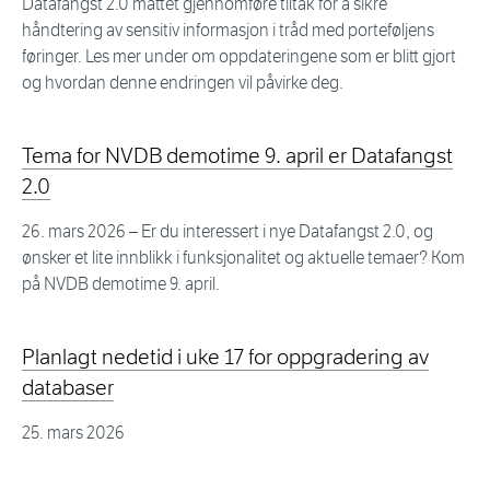
Datafangst 2.0 måttet gjennomføre tiltak for å sikre
håndtering av sensitiv informasjon i tråd med porteføljens
føringer. Les mer under om oppdateringene som er blitt gjort
og hvordan denne endringen vil påvirke deg.
Tema for NVDB demotime 9. april er Datafangst
2.0
26. mars 2026
– Er du interessert i nye Datafangst 2.0, og
ønsker et lite innblikk i funksjonalitet og aktuelle temaer? Kom
på NVDB demotime 9. april.
Planlagt nedetid i uke 17 for oppgradering av
databaser
25. mars 2026